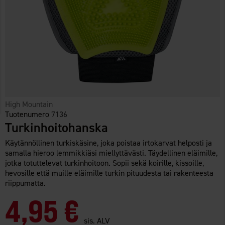
High Mountain
Tuotenumero
7136
Turkinhoitohanska
Käytännöllinen turkiskäsine, joka poistaa irtokarvat helposti ja
samalla hieroo lemmikkiäsi miellyttävästi. Täydellinen eläimille,
jotka totuttelevat turkinhoitoon. Sopii sekä koirille, kissoille,
hevosille että muille eläimille turkin pituudesta tai rakenteesta
riippumatta.
4,95 €
sis. ALV