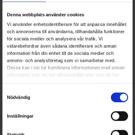
voidaan käyttää koirille, kissoille, hevosille ja muille
lemmikeille. Helppo puhdistaa ja mukava käyttää.
Denna webbplats använder cookies
Tekniset tiedot
Vi använder enhetsidentifierare för att anpassa innehållet
och annonserna till användarna, tillhandahålla funktioner
för sociala medier och analysera vår trafik. Vi
Saatat myös tarvita
vidarebefordrar även sådana identifierare och annan
information från din enhet till de sociala medier och
annons- och analysföretag som vi samarbetar med.
Dessa kan i sin tur kombinera informationen med annan
information som du har tillhandahållit eller som de har
samlat in när du har använt deras tjänster.
Läs mer om hur vi använder cookies
Samtyckesval
Nödvändig
Inställningar
Dogman Kynsileikkuri L
Dogman Shampoo
16,5cm
hellävarainen 250ml
14,95 €
5,95 €
Statistik