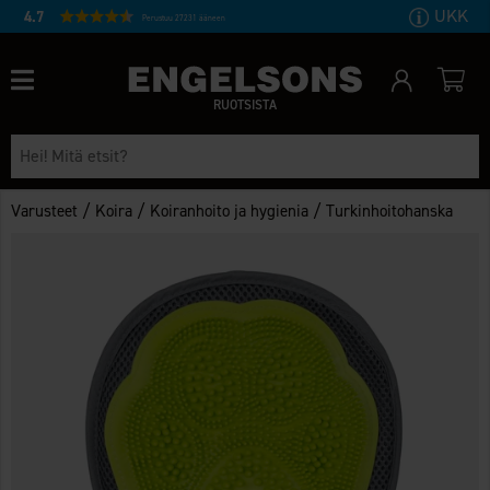
UKK
4.7
Perustuu 27231 ääneen
RUOTSISTA
/
/
/
Varusteet
Koira
Koiranhoito ja hygienia
Turkinhoitohanska