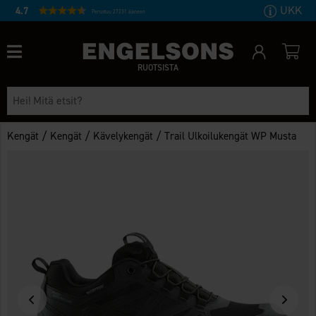
UKK
4.7
Perustuu 27231 ääneen
RUOTSISTA
/
/
/
Kengät
Kengät
Kävelykengät
Trail Ulkoilukengät WP Musta