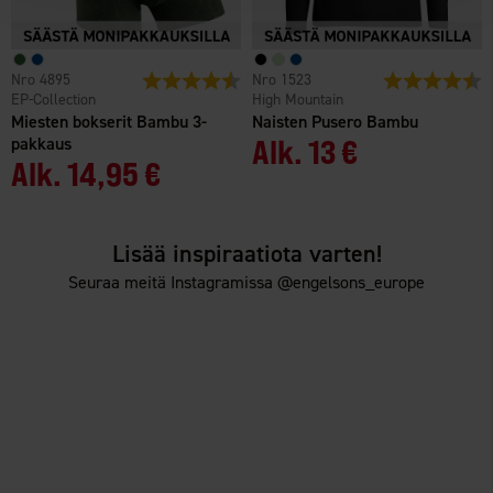
4895
Arvio:
4.5 5:sta tähdestä
1523
Arvio:
4
EP-Collection
High Mountain
Miesten bokserit Bambu 3-
Naisten Pusero Bambu
pakkaus
Alk.
13 €
Alk.
14,95 €
Lisää inspiraatiota varten!
Seuraa meitä Instagramissa @engelsons_europe