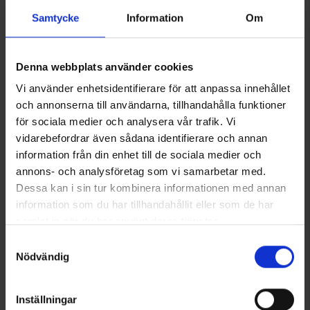
Saatat myös tarvita
Samtycke
Information
Om
Denna webbplats använder cookies
Vi använder enhetsidentifierare för att anpassa innehållet
och annonserna till användarna, tillhandahålla funktioner
för sociala medier och analysera vår trafik. Vi
vidarebefordrar även sådana identifierare och annan
information från din enhet till de sociala medier och
annons- och analysföretag som vi samarbetar med.
OrganoTex ShoeCare Cleaner
Coolmax-sukat
Dessa kan i sin tur kombinera informationen med annan
13 €
Alk.
6,50 €
information som du har tillhandahållit eller som de har
samlat in när du har använt deras tjänster.
Samankaltaiset tuotteet
Läs mer om hur vi använder cookies
Samtyckesval
Nödvändig
Inställningar