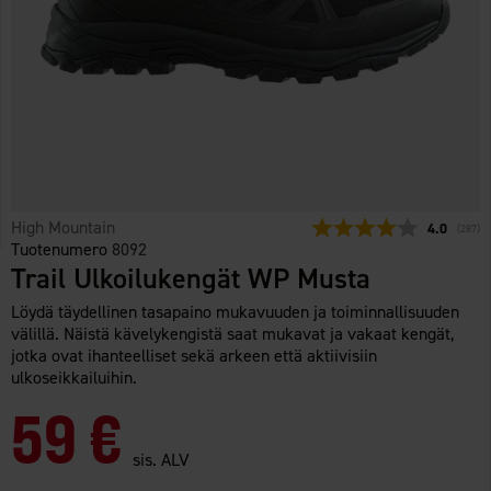
High Mountain
Keskimäärä
4.0
(
äänet:
287
)
Tuotenumero
8092
Trail Ulkoilukengät WP Musta
Löydä täydellinen tasapaino mukavuuden ja toiminnallisuuden
välillä. Näistä kävelykengistä saat mukavat ja vakaat kengät,
jotka ovat ihanteelliset sekä arkeen että aktiivisiin
ulkoseikkailuihin.
59 €
sis. ALV