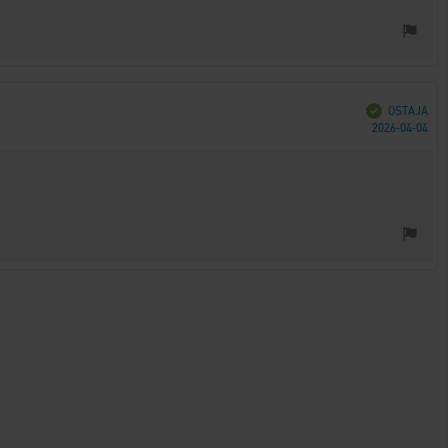
Vahvistettu
OSTAJA
Ost
2026-04-04
päi