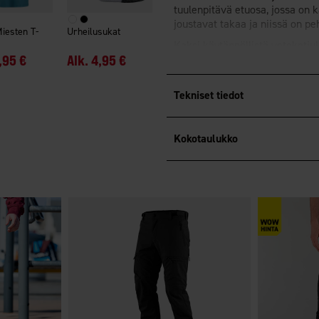
tuulenpitävä etuosa, jossa on 
joustavat takaa ja niissä on p
Miesten T-
Urheilusukat
Kaksi käytännöllistä vetoketjul
,95 €
Alk.
4,95 €
lahkeensuun sisäpuolella, joka 
Fluorivapaa kyllästys
BIONIC-
Tekniset tiedot
Kokotaulukko