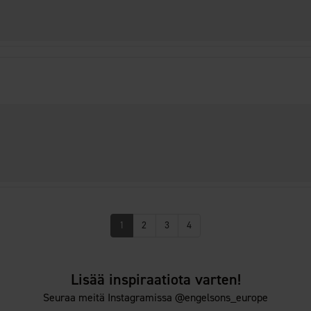
1
2
3
4
Lisää inspiraatiota varten!
Seuraa meitä Instagramissa @engelsons_europe