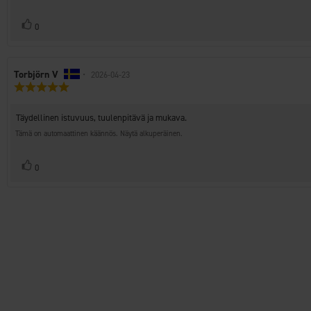
Äänestä
Ääni(et)
0
ylöspäin
Arvostelun
Torbjörn V
•
Arvostelun
2026-04-23
Arvostelun
kirjoittaja:
päivämäärä:
luokitus:
5.0
Arvostelun
Täydellinen istuvuus, tuulenpitävä ja mukava.
5:sta
teksti:
tähdestä
Tämä on automaattinen käännös. Näytä alkuperäinen.
Äänestä
Ääni(et)
0
ylöspäin