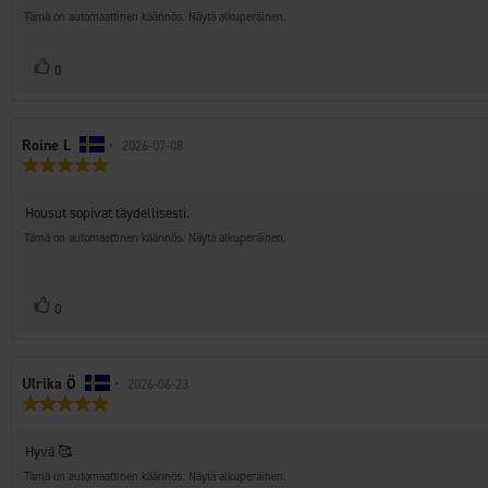
teksti:
tähdestä
Tämä on automaattinen käännös. Näytä alkuperäinen.
Äänestä
Ääni(et)
0
ylöspäin
Arvostelun
Roine L
•
Arvostelun
2026-07-08
Arvostelun
kirjoittaja:
päivämäärä:
luokitus:
5.0
Arvostelun
Housut sopivat täydellisesti.
5:sta
teksti:
tähdestä
Tämä on automaattinen käännös. Näytä alkuperäinen.
Äänestä
Ääni(et)
0
ylöspäin
Arvostelun
Ulrika Ö
•
Arvostelun
2026-06-23
Arvostelun
kirjoittaja:
päivämäärä:
luokitus:
5.0
Arvostelun
Hyvä 🥰
5:sta
teksti:
tähdestä
Tämä on automaattinen käännös. Näytä alkuperäinen.