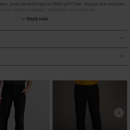
kalvo, jonka hengittävyys on 5000 g/m²/24h. Housut ovat erityisen
ehmeä, harjattu sisäpuoli. Vyötäröllä on kuminauha.
lista sivutaskua. Heijastimet sivuilla sekä kumipäällyste
Näytä lisää
pitää housut paikoillaan. Vetoketju alhaalla.
®
FINISH
ECO
, joka antaa veden- ja lianhylkivän pinnan.