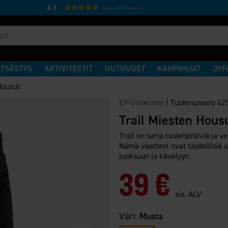
4.7
Perustuu 27231 ääneen
TSÄSTYS
AKTIVITEETIT
UUTUUDET
KAMPANJAT
OPP
Housut
EP-Collection
|
Tuotenumero
62
Trail Miesten Hous
Trail on sarja tuulenpitäviä ja ve
Nämä vaatteet ovat täydellisiä u
juoksuun ja kävelyyn.
39 €
sis. ALV
Väri:
Musta