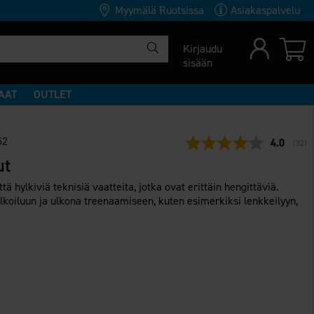
Myymälä Ruotsissa
Asiakaspalvelu
Kirjaudu
sisään
AAT
OUTLET
52
Keskimäär
4.0
(
ääne
32
)
ut
ttä hylkiviä teknisiä vaatteita, jotka ovat erittäin hengittäviä.
lkoiluun ja ulkona treenaamiseen, kuten esimerkiksi lenkkeilyyn,