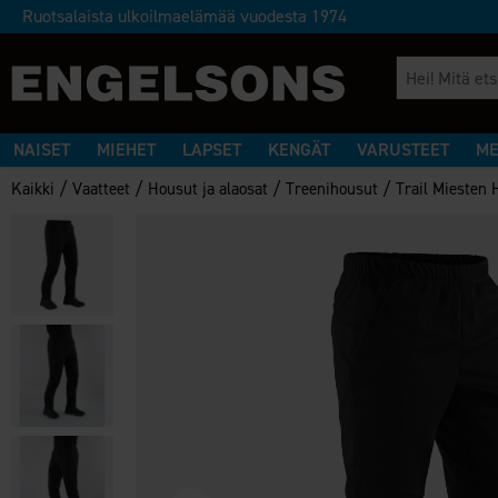
Ruotsalaista ulkoilmaelämää vuodesta 1974
NAISET
MIEHET
LAPSET
KENGÄT
VARUSTEET
ME
/
/
/
/
Kaikki
Vaatteet
Housut ja alaosat
Treenihousut
Trail Miesten 