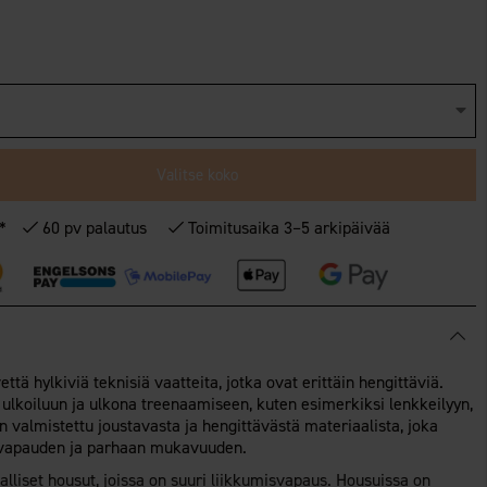
Valitse koko
€*
60 pv palautus
Toimitusaika 3–5 arkipäivää
että hylkiviä teknisiä vaatteita, jotka ovat erittäin hengittäviä.
 ulkoiluun ja ulkona treenaamiseen, kuten esimerkiksi lenkkeilyyn,
n valmistettu joustavasta ja hengittävästä materiaalista, joka
isvapauden ja parhaan mukavuuden.
liset housut, joissa on suuri liikkumisvapaus. Housuissa on