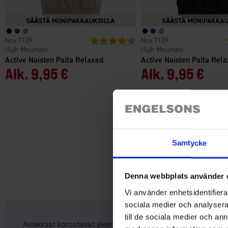
7139
Arvio:
4.5 5:sta tähdestä
7139
High Mountain
High Mountain
Active Naisten Paita Relaxed
Active Naisten Paita Rel
Alk.
9,95 €
Alk.
9,95 €
Samtycke
Denna webbplats använder 
Vi använder enhetsidentifierar
sociala medier och analysera 
till de sociala medier och a
Asiakkaat korostavat yleensä hyvää istuvuutta, erinomaista 