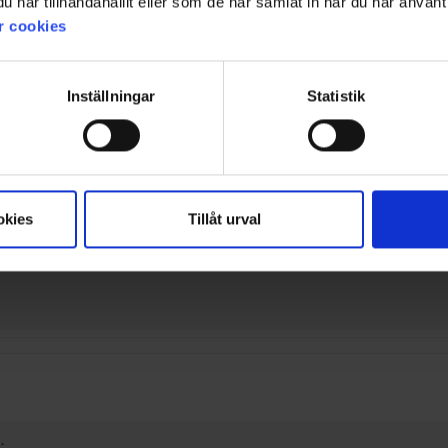
har tillhandahållit eller som de har samlat in när du har använt 
 mieltä, että materiaali tuntuu ohuelta ja että malli ei aivan vastaa 
r cookies
Yhteenveto tekoälystä / 16 asiakasarvostelua
Inställningar
Statistik
Suodatin
Arvosana
Kuvat
Koon mukain
 on suorat lahkeet, joissa on resori helmassa. Kotiin saamissani housuissa on kapene
okies
Tillåt urval
.