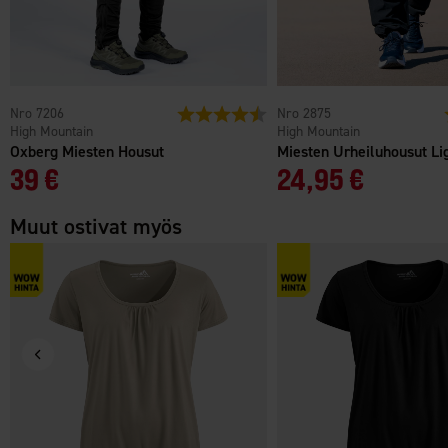
7206
Arvio:
4.6 5:sta tähdestä
2875
High Mountain
High Mountain
Oxberg Miesten Housut
Miesten Urheiluhousut Li
39 €
24,95 €
Muut ostivat myös