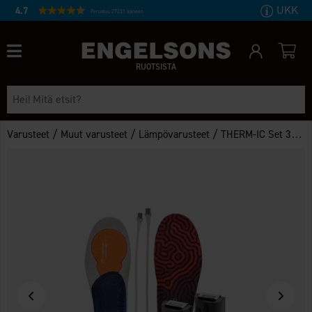
UKK
4.7
Perustuu 27231 ääneen
RUOTSISTA
/
/
/
Varusteet
Muut varusteet
Lämpövarusteet
THERM-IC Set 3D +C-Pack 1300B