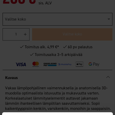
sis. ALV
Valitse koko
Valitse koko
Toimitus alk. 4,99 €*
60 pv palautus
Toimitusaika 3–5 arkipäivää
Kuvaus
Vakaa lämpöpohjallinen vaimennuksella ja anatomisella 3D-
muodolla optimaalista istuvuutta ja mukavuutta varten.
Korkealaatuiset lämmityselementit auttavat jakamaan
lämmön ihanteellisen lämpötilan saavuttamiseksi. Sopii
kaikentyyppisiin kenkiin, varsikenkiin, monoihin ja saappaisiin.
Therm-ic C-Pack -akut sisältyvät jokaiseen pohjalliseen ja