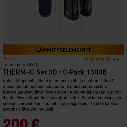
Therm-ic
Keskimää
4.2
(
ään
5
)
Tuotenumero
8813
THERM-IC Set 3D +C-Pack 1300B
Vakaa lämpöpohjallinen vaimennuksella ja anatomisella 3D-
muodolla optimaalista istuvuutta ja mukavuutta varten.
Korkealaatuiset lämmityselementit auttavat jakamaan lämmön
ihanteellisen lämpötilan saavuttamiseksi. Sopii kaikentyyppisiin
kenkiin, varsikenkiin, monoihin ja saappaisiin. Hallitse kaikkia
asetuksia älypuhelimellasi!
200 €