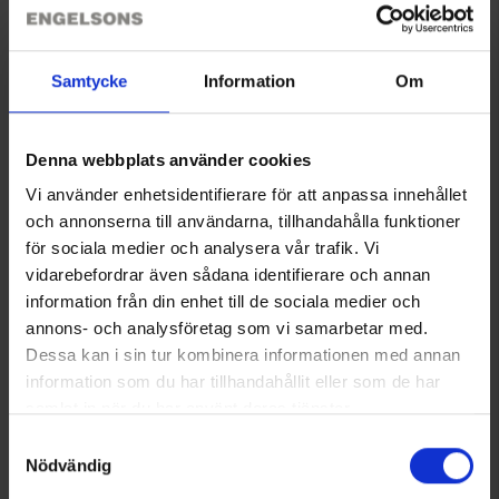
tarjoavat jopa 13 tuntia lämpöä. Hallitse kaikkia asetuksia
älypuhelimellasi BLUETOOTH®:n ja Thermic Heat Control Appin
kautta.
Näytä lisää
Samtycke
Information
Om
Katso video Therm-ic lämpöpohjallisesta »
Käyttöohje
Denna webbplats använder cookies
Tekniset tiedot
Vi använder enhetsidentifierare för att anpassa innehållet
och annonserna till användarna, tillhandahålla funktioner
för sociala medier och analysera vår trafik. Vi
Arvostelut
vidarebefordrar även sådana identifierare och annan
information från din enhet till de sociala medier och
annons- och analysföretag som vi samarbetar med.
Dessa kan i sin tur kombinera informationen med annan
Saatat myös tarvita
information som du har tillhandahållit eller som de har
samlat in när du har använt deras tjänster.
Läs mer om hur vi använder cookies
Samtyckesval
Nödvändig