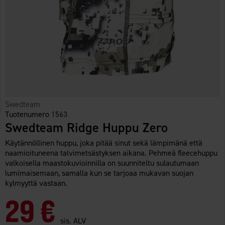
Swedteam
Tuotenumero
1563
Swedteam Ridge Huppu Zero
Käytännöllinen huppu, joka pitää sinut sekä lämpimänä että
naamioituneena talvimetsästyksen aikana. Pehmeä fleecehuppu
valkoisella maastokuvioinnilla on suunniteltu sulautumaan
lumimaisemaan, samalla kun se tarjoaa mukavan suojan
kylmyyttä vastaan.
29 €
sis. ALV