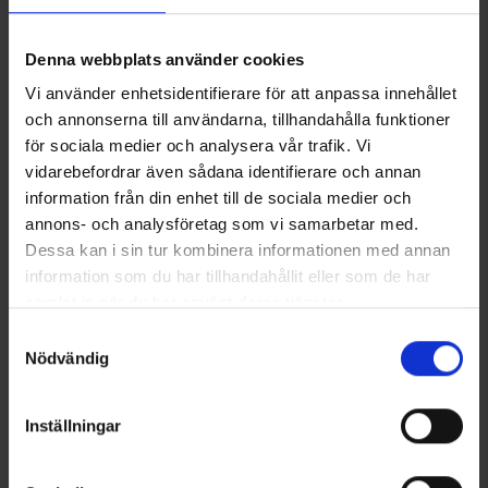
Materiaali, 100 % polyesteriä, tekee hupusta sekä kestävän
Näytä lisää
että helppohoitoisen – ihanteellinen vaativiin sääolosuhteisiin.
Olitpa sitten metsästämässä tai tarvitset vain lisäsuojaa talven
Denna webbplats använder cookies
tuulia vastaan, tämä huppu on fiksu valinta
ulkoaktiviteetteihisi.
Tekniset tiedot
Vi använder enhetsidentifierare för att anpassa innehållet
och annonserna till användarna, tillhandahålla funktioner
för sociala medier och analysera vår trafik. Vi
vidarebefordrar även sådana identifierare och annan
Saatat myös tarvita
information från din enhet till de sociala medier och
annons- och analysföretag som vi samarbetar med.
Dessa kan i sin tur kombinera informationen med annan
information som du har tillhandahållit eller som de har
samlat in när du har använt deras tjänster.
Läs mer om hur vi använder cookies
Samtyckesval
Nödvändig
Inställningar
Maastokuvio Monitoimihuivi
Sieniveitsi