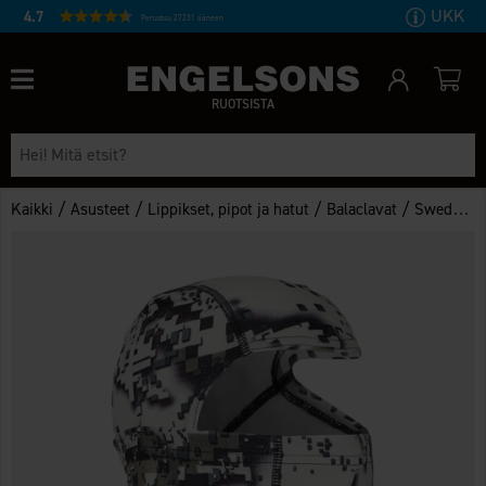
UKK
4.7
Perustuu 27231 ääneen
RUOTSISTA
/
/
/
/
Kaikki
Asusteet
Lippikset, pipot ja hatut
Balaclavat
Swedteam Ridge huppu Zero