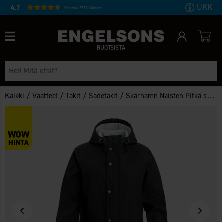
UKK
4.7
Perustuu 27231 ääneen
RUOTSISTA
/
/
/
/
Kaikki
Vaatteet
Takit
Sadetakit
Skärhamn Naisten Pitkä sadetakki WP