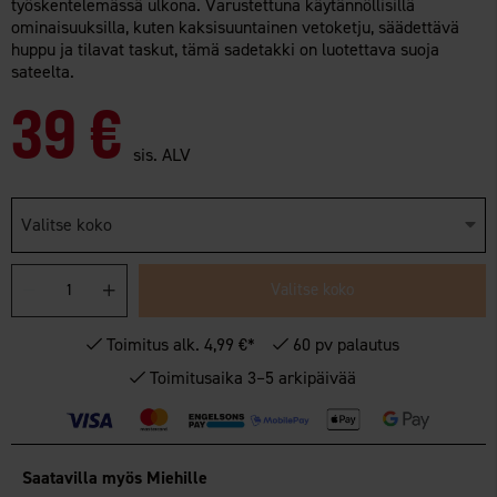
työskentelemässä ulkona. Varustettuna käytännöllisillä
ominaisuuksilla, kuten kaksisuuntainen vetoketju, säädettävä
huppu ja tilavat taskut, tämä sadetakki on luotettava suoja
sateelta.
39 €
sis. ALV
Valitse koko
Valitse koko
Toimitus alk. 4,99 €*
60 pv palautus
Toimitusaika 3–5 arkipäivää
Saatavilla myös Miehille