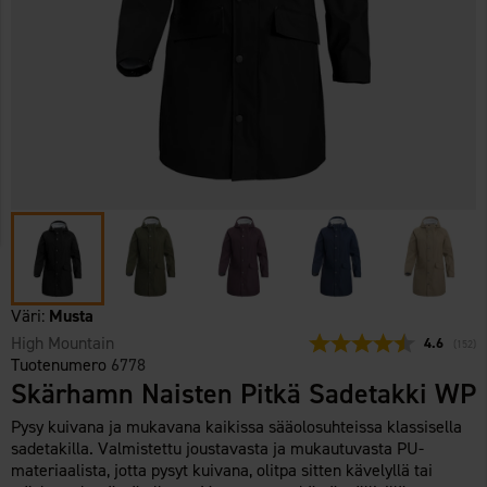
Väri:
Musta
High Mountain
Keskimäärä
4.6
(
äänet:
152
)
Tuotenumero
6778
Skärhamn Naisten Pitkä Sadetakki WP
Pysy kuivana ja mukavana kaikissa sääolosuhteissa klassisella
sadetakilla. Valmistettu joustavasta ja mukautuvasta PU-
materiaalista, jotta pysyt kuivana, olitpa sitten kävelyllä tai