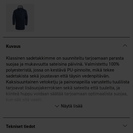
Kuvaus
Klassinen sadetakkimme on suunniteltu tarjoamaan parasta
suojaa ja mukavuutta sateisina päivinä. Valmistettu 100%
polyesteristä, jossa on kestävä PU-pinnoite, mikä tekee
sadetakista sekä joustavan että täysin vedenpitävän.
Kaksisuuntainen vetoketju ja painonapeilla varustettu tuulilista
tarjoavat lisäsuojakerroksen sekä sateelta että tuulelta, ja
kiinteä huppu voidaan säätää tarjoamaan optimaalista suojaa,
kun sää sitä vaatii.
Näytä lisää
Kaksi suurta taskua läpällä, jotka eivät vain tarjoa tilaa
tärkeille tavaroillesi, vaan myös älykäs heijastinnauha
oikeassa taskussa, joka voidaan vetää esiin paremman
näkyvyyden takaamiseksi pimeässä. Säädettävillä hihansuilla
Tekniset tiedot
voit helposti mukauttaa istuvuutta.