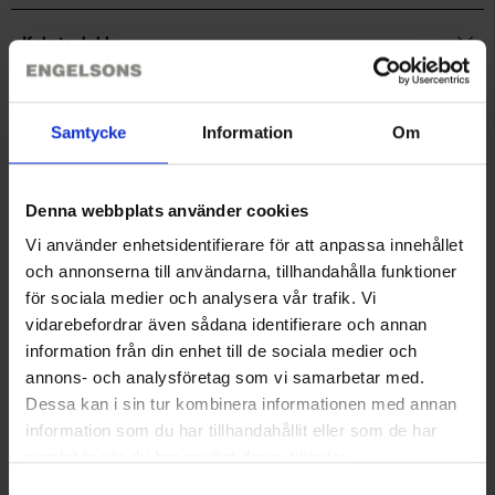
Kokotaulukko
Arvostelut
Samtycke
Information
Om
Saatat myös tarvita
Denna webbplats använder cookies
Vi använder enhetsidentifierare för att anpassa innehållet
och annonserna till användarna, tillhandahålla funktioner
för sociala medier och analysera vår trafik. Vi
vidarebefordrar även sådana identifierare och annan
information från din enhet till de sociala medier och
annons- och analysföretag som vi samarbetar med.
Dessa kan i sin tur kombinera informationen med annan
information som du har tillhandahållit eller som de har
samlat in när du har använt deras tjänster.
Läs mer om hur vi använder cookies
Coolmax-sukat
Skärhamn Naisten
Samtyckesval