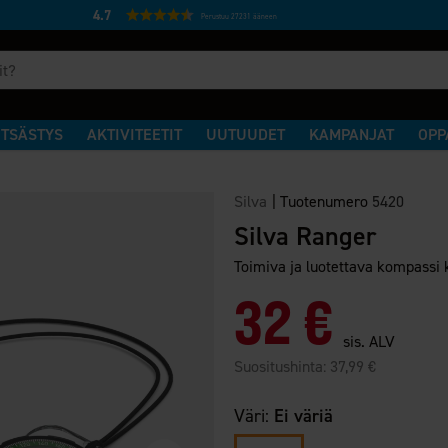
4.7
Perustuu 27231 ääneen
TSÄSTYS
AKTIVITEETIT
UUTUUDET
KAMPANJAT
OPP
Silva
|
Tuotenumero
5420
Silva Ranger
Toimiva ja luotettava kompassi ka
32 €
sis. ALV
Suositushinta:
37,99 €
Väri:
Ei väriä