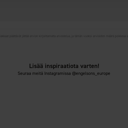
iakkaat päättävät jättää arvion kirjoittamatta arvostelua, ja tämän vuoksi arvioiden määrä poikkeaa
Lisää inspiraatiota varten!
Seuraa meitä Instagramissa @engelsons_europe