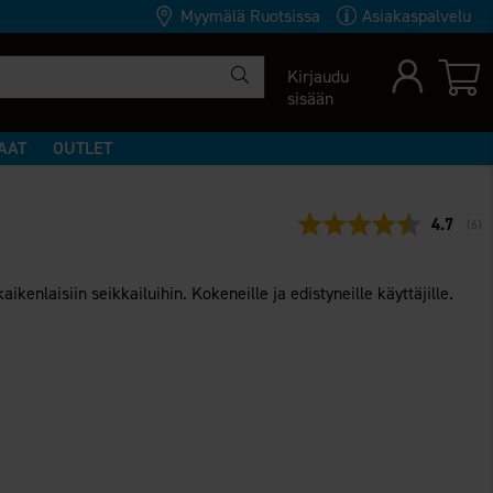
Myymälä Ruotsissa
Asiakaspalvelu
Kirjaudu
sisään
AAT
OUTLET
Keskimää
4.7
(
ään
6
)
ikenlaisiin seikkailuihin. Kokeneille ja edistyneille käyttäjille.