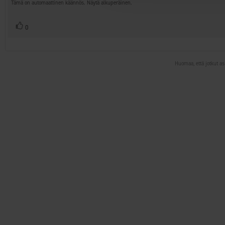
teksti:
tähdestä
Tämä on automaattinen käännös. Näytä alkuperäinen.
Äänestä
Ääni(et)
0
ylöspäin
Huomaa, että jotkut as