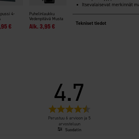
Itsevalaisevat merkinnät m
spussi 4-
Puhelinlaukku
s
Vedenpitävä Musta
Tekniset tiedot
,95 €
Alk.
3,95 €
4.7
Arvio
4.7
Perustuu 6 arvioon ja 5
5:sta
arvosteluun
tähdestä
Suodatin