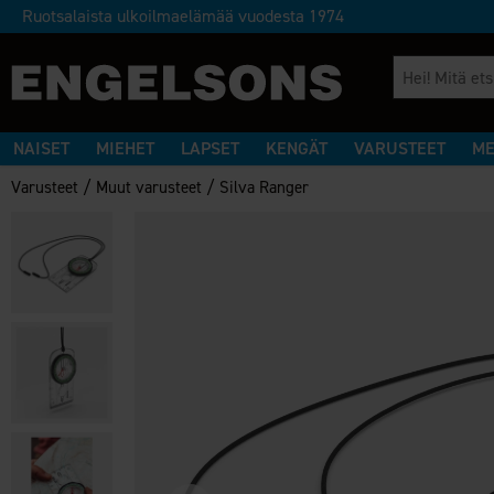
Ruotsalaista ulkoilmaelämää vuodesta 1974
NAISET
MIEHET
LAPSET
KENGÄT
VARUSTEET
ME
/
/
Varusteet
Muut varusteet
Silva Ranger