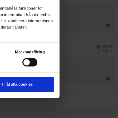
päi
andahålla funktioner för
n information från din enhet
 tur kombinera informationen
deras tjänster.
Vahvistettu
OSTAJA
Ost
2024-09-21
Marknadsföring
päi
Tillåt alla cookies