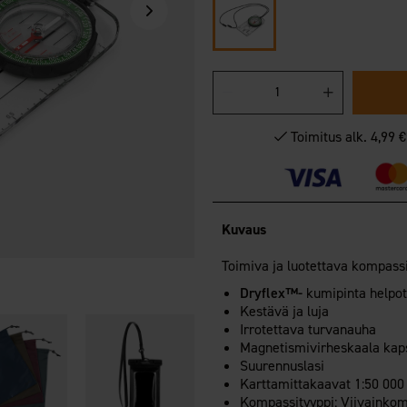
Toimitus alk. 4,99 
Kuvaus
Toimiva ja luotettava kompassi k
Dryflex™-
kumipinta helpot
Kestävä ja luja
Irrotettava turvanauha
Magnetismivirheskaala kaps
Suurennuslasi
Karttamittakaavat 1:50 000 
Kompassityyppi: Viivainko