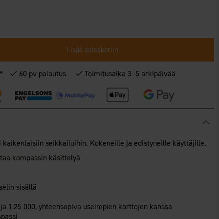
Lisää ostoskoriin
€*
60 pv palautus
Toimitusaika 3–5 arkipäivää
aikenlaisiin seikkailuihin. Kokeneille ja edistyneille käyttäjille.
taa kompassin käsittelyä
elin sisällä
ja 1:25 000, yhteensopiva useimpien karttojen kanssa
mpassi