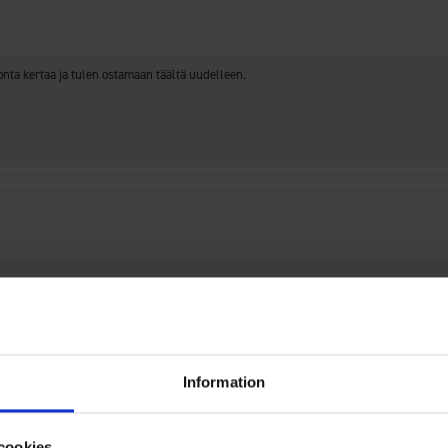
Arvosana
Kuvat
nta kertaa ja tulen ostamaan täältä uudelleen.
Information
cookies