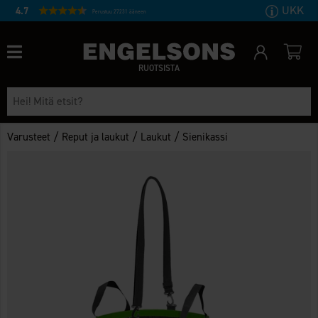
UKK
4.7
Perustuu 27231 ääneen
RUOTSISTA
/
/
/
Varusteet
Reput ja laukut
Laukut
Sienikassi