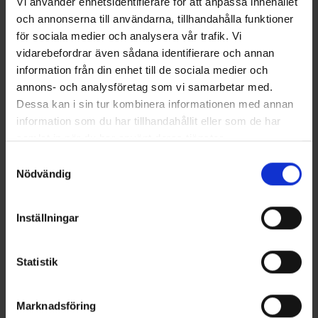
Vi använder enhetsidentifierare för att anpassa innehållet
Sieniveitsi
Compass Pocket
Alk.
4,95 €
13 €
och annonserna till användarna, tillhandahålla funktioner
för sociala medier och analysera vår trafik. Vi
vidarebefordrar även sådana identifierare och annan
Samankaltaiset tuotteet
information från din enhet till de sociala medier och
annons- och analysföretag som vi samarbetar med.
Dessa kan i sin tur kombinera informationen med annan
information som du har tillhandahållit eller som de har
samlat in när du har använt deras tjänster.
Läs mer om hur vi använder cookies
Samtyckesval
Nödvändig
Inställningar
7004
Arvio:
4.5 5:sta tähdestä
6766
Arvio:
4
Brokared
High Mountain
Statistik
Saapaskassi Vihreä
Daypack Laukku 55L
19,95 €
35 €
Marknadsföring