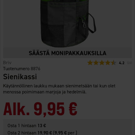
Briv
Keskimäär
4.2
(
ääne
22
)
Tuotenumero
8876
Sienikassi
Käytännöllinen laukku mukaan sienimetsään tai kun olet
menossa poimimaan marjoja ja hedelmiä.
Alk.
9,95 €
Osta 1 hintaan
13 €
Osta 2 hintaan
19.90 €
(
9.95 €
per )