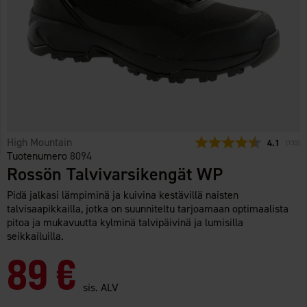
High Mountain
Keskimäärä
4.1
(
äänet:
133
)
Tuotenumero
8094
Rossön Talvivarsikengät WP
Pidä jalkasi lämpiminä ja kuivina kestävillä naisten
talvisaapikkailla, jotka on suunniteltu tarjoamaan optimaalista
pitoa ja mukavuutta kylminä talvipäivinä ja lumisilla
seikkailuilla.
89 €
sis. ALV