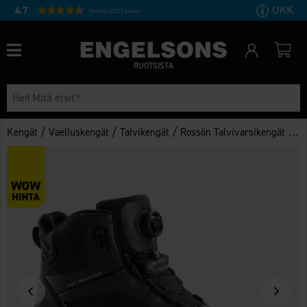
UKK
4.7
Perustuu 27231 ääneen
RUOTSISTA
/
/
/
Kengät
Vaelluskengät
Talvikengät
Rossön Talvivarsikengät WP