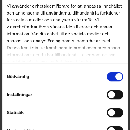
Vi använder enhetsidentifierare för att anpassa innehållet
och annonserna till användarna, tillhandahålla funktioner
Sukat Coolmax® Harmaa
OrganoTex ShoeCare Cleaner
för sociala medier och analysera vår trafik. Vi
Alk.
6,50 €
13 €
vidarebefordrar även sådana identifierare och annan
information från din enhet till de sociala medier och
Samankaltaiset tuotteet
annons- och analysföretag som vi samarbetar med.
Dessa kan i sin tur kombinera informationen med annan
information som du har tillhandahållit eller som de har
samlat in när du har använt deras tjänster.
Läs mer om hur vi använder cookies
Samtyckesval
Nödvändig
Inställningar
Statistik
8096
Arvio:
4.6 5:sta tähdestä
8198
Arvio:
4
High Mountain
High Mountain
Lövö Talvivarsikengät WP
Järvsö Talvivarsikengät WP