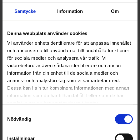
tyhjiöpakkauslaitteella ja tyhjiörullilla, joissa voit mukauttaa
Samtycke
Information
Om
pakkauksen koon tarpeidesi mukaan! Vakuumisäilytys estää
myös hajujen sekoittumisen jääkaapissa tai pakastimessa ja
vie vain vähän tilaa. Korkea laatu ja uritettu sisäpinta. Paksuus
90 my.
Denna webbplats använder cookies
Vi använder enhetsidentifierare för att anpassa innehållet
och annonserna till användarna, tillhandahålla funktioner
Tekniset tiedot
för sociala medier och analysera vår trafik. Vi
vidarebefordrar även sådana identifierare och annan
information från din enhet till de sociala medier och
Saatat myös tarvita
annons- och analysföretag som vi samarbetar med.
Dessa kan i sin tur kombinera informationen med annan
information som du har tillhandahållit eller som de har
samlat in när du har använt deras tjänster.
Läs mer om hur vi använder cookies
Samtyckesval
Nödvändig
Inställningar