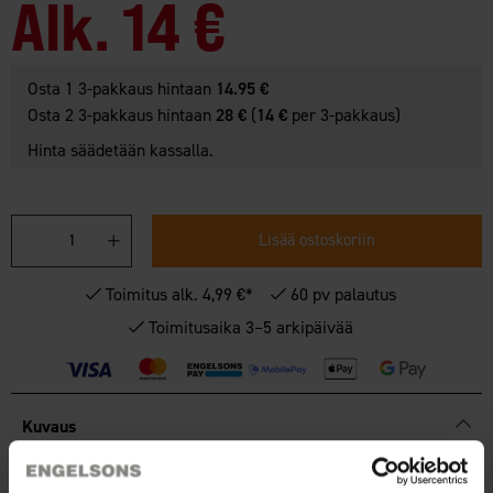
Alk.
14 €
Osta 1 3-pakkaus hintaan
14.95 €
Osta 2 3-pakkaus hintaan
28 €
(
14 €
per 3-pakkaus)
Hinta säädetään kassalla.
Lisää ostoskoriin
Toimitus alk. 4,99 €*
60 pv palautus
Toimitusaika 3–5 arkipäivää
Kuvaus
PITEMPI JA PAREMPI KESTÄVYYS!
Säilytä kaikki
ravintoaineet ja vitamiinit sekä pidennä ruoan säilyvyyttä