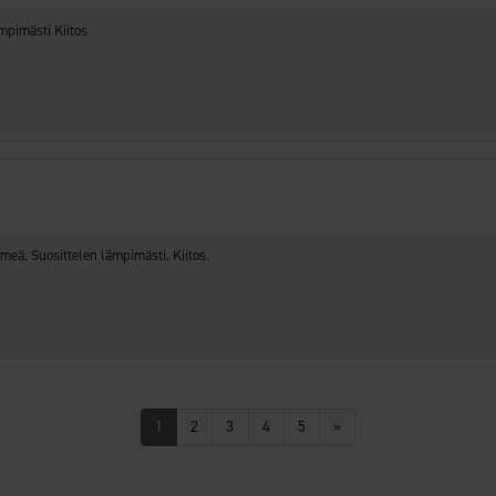
mpimästi Kiitos
meä. Suosittelen lämpimästi. Kiitos.
1
2
3
4
5
»