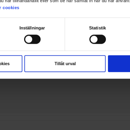
har tillhandahållit eller som de har samlat in när du har använt 
kava ja lämmin sekä istuu hyvin. Useat korostavat, että se toimii 
r cookies
suuri tai epätasainen, ja muutamat raportoivat ongelmista saumojen 
positiivinen.
Inställningar
Statistik
Yhteenveto tekoälystä / 81 asiakasarvostelua
Suodatin
Arvosana
Kuvat
okies
Tillåt urval
44, ja ne sopivat hyvin. Vyötärö voisi olla hieman korkeampi, mutta ei valittamista. L