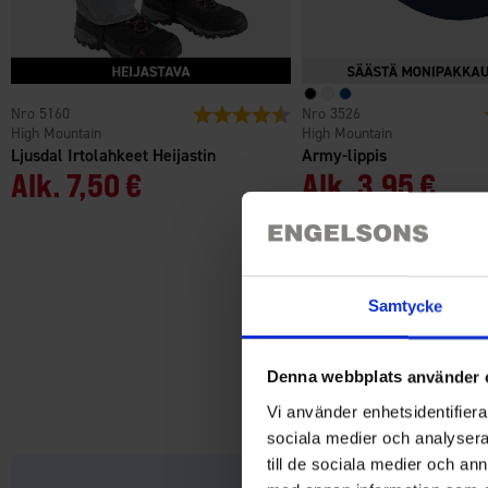
5160
Arvio:
4.4 5:sta tähdestä
3526
High Mountain
High Mountain
Ljusdal Irtolahkeet Heijastin
Army-lippis
Alk.
7,50 €
Alk.
3,95 €
Samtycke
Denna webbplats använder 
Vi använder enhetsidentifierar
sociala medier och analysera 
till de sociala medier och a