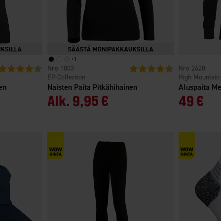
+
1
Arvio:
4.6 5:sta tähdestä
1003
Arvio:
4.6 5:sta tähdest
2620
EP-Collection
High Mountain
en
Naisten Paita Pitkähihainen
Aluspaita Me
Alk.
9,95 €
49 €