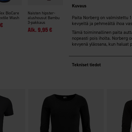
Kuvaus
ex BioCare
Naisten hipster-
Paita Norberg on valmistettu 1
extile Wash
alushousut Bambu
3-pakkaus
kevyeltä ja pehmeältä ihoa va
 €
Alk.
9,95 €
Tämä toiminnallinen paita autt
nopeasti pois iholta. Norberg 
kevyenä yläosana, kun haluat p
Tekniset tiedot