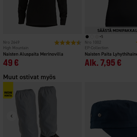
+
5
2649
Arvio:
4.6 5:sta tähdestä
1002
High Mountain
EP-Collection
Naisten Aluspaita Merinovilla
Naisten Paita Lyhythihain
49 €
Alk.
7,95 €
Muut ostivat myös