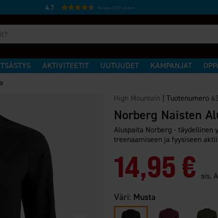
4.7
Perustuu 27231 ääneen
TSÄSTYS
AKTIVITEETIT
UUTUUDET
KAMPANJAT
OPP
a
High Mountain
|
Tuotenumero
6
Norberg Naisten Al
Aluspaita Norberg - täydellinen y
treenaamiseen ja fyysiseen akti
14,95 €
sis. 
Väri:
Musta