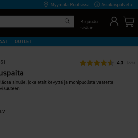
Myymälä Ruotsissa
Asiakaspalvelu
Kirjaudu
sisään
AAT
OUTLET
351
Keskimäär
4.3
(
äänet
228
)
uspaita
läosa sinulle, joka etsit kevyttä ja monipuolista vaatetta
ivisuuteen.
ALV