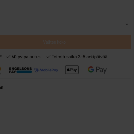
Valitse koko
€*
60 pv palautus
Toimitusaika 3–5 arkipäivää
an