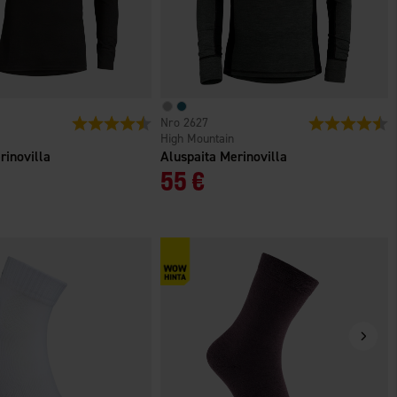
ä
Arvio:
4.5 5:sta tähdestä
2627
Arvio:
4
High Mountain
rinovilla
Aluspaita Merinovilla
55 €