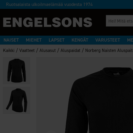
Ruotsalaista ulkoilmaelämää vuodesta 1974
NAISET
MIEHET
LAPSET
KENGÄT
VARUSTEET
ME
/
/
/
/
Kaikki
Vaatteet
Alusasut
Aluspaidat
Norberg Naisten Aluspait