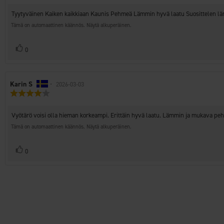
5.0
Arvostelun
Tyytyväinen Kaiken kaikkiaan Kaunis Pehmeä Lämmin hyvä laatu Suosittelen lä
5:sta
teksti:
tähdestä
Tämä on automaattinen käännös. Näytä alkuperäinen.
Äänestä
Ääni(et)
0
ylöspäin
Arvostelun
Karin S
•
Arvostelun
2026-03-03
Arvostelun
kirjoittaja:
päivämäärä:
luokitus:
4.0
Arvostelun
Vyötärö voisi olla hieman korkeampi. Erittäin hyvä laatu. Lämmin ja mukava peh
5:sta
teksti:
tähdestä
Tämä on automaattinen käännös. Näytä alkuperäinen.
Äänestä
Ääni(et)
0
ylöspäin