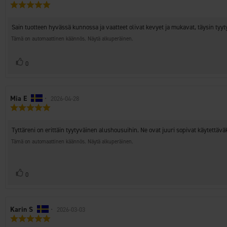
Arvostelun
kirjoittaja:
päivämäärä:
luokitus:
5.0
Arvostelun
Sain tuotteen hyvässä kunnossa ja vaatteet olivat kevyet ja mukavat, täysin tyyt
5:sta
teksti:
tähdestä
Tämä on automaattinen käännös. Näytä alkuperäinen.
Äänestä
Ääni(et)
0
ylöspäin
Arvostelun
Mia E
•
Arvostelun
2026-04-28
Arvostelun
kirjoittaja:
päivämäärä:
luokitus:
5.0
Arvostelun
Tyttäreni on erittäin tyytyväinen alushousuihin. Ne ovat juuri sopivat käytettäväk
5:sta
teksti:
tähdestä
Tämä on automaattinen käännös. Näytä alkuperäinen.
Äänestä
Ääni(et)
0
ylöspäin
Arvostelun
Karin S
•
Arvostelun
2026-03-03
Arvostelun
kirjoittaja:
päivämäärä:
luokitus: