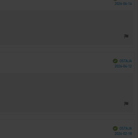
Ost
2026-06-14
päi
Vahvistettu
OSTAJA
Ost
2026-04-12
päi
Vahvistettu
OSTAJA
Ost
2026-02-18
päi