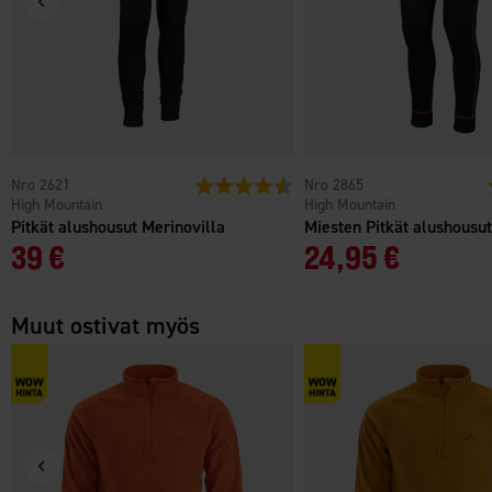
2621
Arvio:
4.5 5:sta tähdestä
2865
High Mountain
High Mountain
Pitkät alushousut Merinovilla
Miesten Pitkät alushous
39 €
24,95 €
Muut ostivat myös