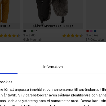
+
2
Arvio:
4.6 5:sta tähdestä
2700
Arvio:
4.6 5:sta tähdest
3962
High Mountain
EP-Collection
a
Karvahattu
Naisten Flee
Alk.
9,95 €
9,95 €
Information
4.4
cookies
e för att anpassa innehållet och annonserna till användarna, tillh
Arvio
vår trafik. Vi vidarebefordrar även sådana identifierare och anna
4.4
Perustuu 392 arvioon ja 145
5:sta
nnons- och analysföretag som vi samarbetar med. Dessa kan i sin
arvosteluun
tähdestä