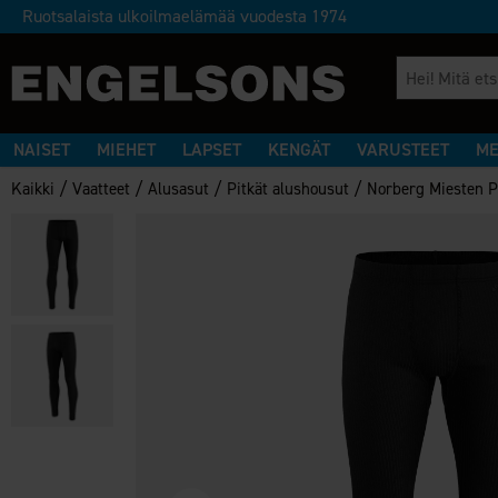
Ruotsalaista ulkoilmaelämää vuodesta 1974
NAISET
MIEHET
LAPSET
KENGÄT
VARUSTEET
ME
/
/
/
/
Kaikki
Vaatteet
Alusasut
Pitkät alushousut
Norberg Miesten P