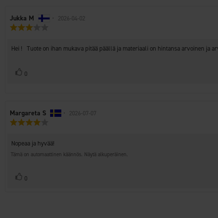
Arvostelun
Jukka M
•
Arvostelun
2026-04-02
Arvostelun
kirjoittaja:
päivämäärä:
luokitus:
3.0
Arvostelun
Hei ! Tuote on ihan mukava pitää päällä ja materiaali on hintansa arvoinen ja 
5:sta
teksti:
tähdestä
Äänestä
Ääni(et)
0
ylöspäin
Arvostelun
Margareta S
•
Arvostelun
2026-07-07
Arvostelun
kirjoittaja:
päivämäärä:
luokitus:
4.0
Arvostelun
Nopeaa ja hyvää!
5:sta
teksti:
tähdestä
Tämä on automaattinen käännös. Näytä alkuperäinen.
Äänestä
Ääni(et)
0
ylöspäin