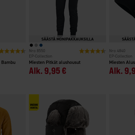
Arvio:
4.7 5:sta tähdestä
8550
Arvio:
4.5 5:sta tähdest
4840
EP-Collection
EP-Collection
ut Bambu
Miesten Pitkät alushousut
Miesten Alu
Alk.
9,95 €
Alk.
9,