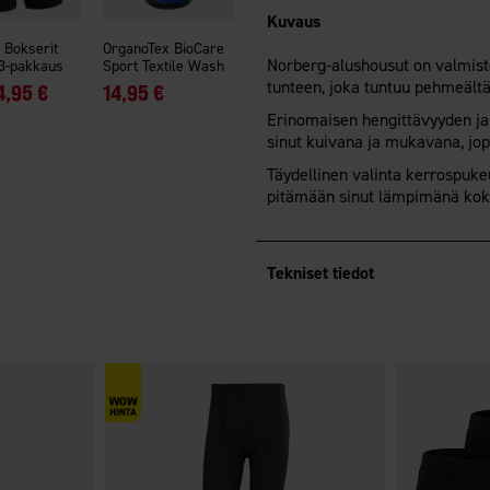
Kuvaus
 Bokserit
OrganoTex BioCare
Norberg-alushousut on valmiste
3-pakkaus
Sport Textile Wash
tunteen, joka tuntuu pehmeältä
4,95 €
14,95 €
Erinomaisen hengittävyyden ja
sinut kuivana ja mukavana, jopa 
Täydellinen valinta kerrospuk
pitämään sinut lämpimänä kok
Tekniset tiedot