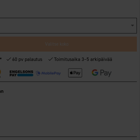
Valitse koko
€*
60 pv palautus
Toimitusaika 3–5 arkipäivää
an