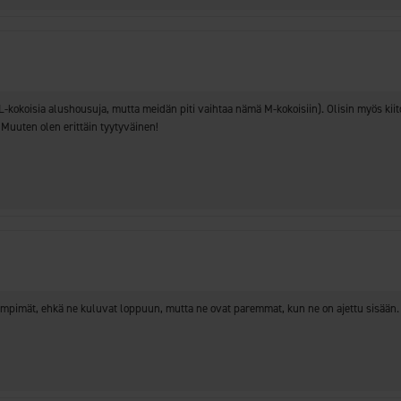
-kokoisia alushousuja, mutta meidän piti vaihtaa nämä M-kokoisiin). Olisin myös kiito
 Muuten olen erittäin tyytyväinen!
lämpimät, ehkä ne kuluvat loppuun, mutta ne ovat paremmat, kun ne on ajettu sisään.