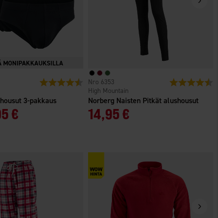
ä
Arvio:
4.5 5:sta tähdestä
6353
Arvio:
4
High Mountain
shousut 3-pakkaus
Norberg Naisten Pitkät alushousut
95 €
14,95 €