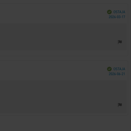
Vahvistettu
OSTAJA
Ost
2026-03-17
päi
Vahvistettu
OSTAJA
Ost
2026-06-21
päi