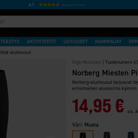
4.7
Perustuu 27231 ääneen
TSÄSTYS
AKTIVITEETIT
UUTUUDET
KAMPANJAT
OPP
itkät alushousut
High Mountain
|
Tuotenumero
6
Norberg Miesten Pi
Norberg-alushousut tarjoavat tä
erinomainen aluskerros kylmiin p
14,95 €
sis. 
Väri:
Musta