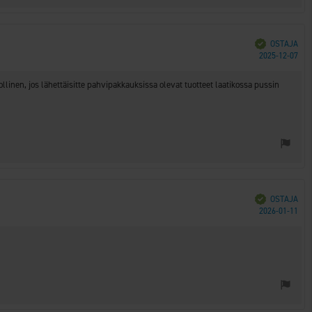
Vahvistettu
OSTAJA
Ost
2025-12-07
päi
llinen, jos lähettäisitte pahvipakkauksissa olevat tuotteet laatikossa pussin
Vahvistettu
OSTAJA
Ost
2026-01-11
päi