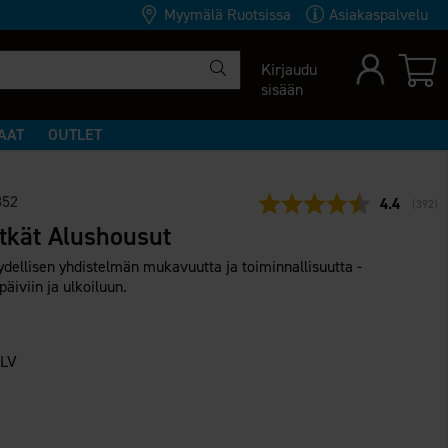
Myymälä Ruotsissa
Asiakaspalvelu
Kirjaudu
sisään
AAT
OUTLET
352
Keskimäär
4.4
(
äänet
392
)
tkät Alushousut
ydellisen yhdistelmän mukavuutta ja toiminnallisuutta -
äiviin ja ulkoiluun.
ALV