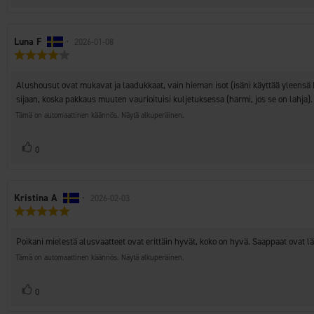
ylöspäin
Arvostelun
Luna F
•
Arvostelun
2026-01-08
Arvostelun
kirjoittaja:
päivämäärä:
luokitus:
4.0
Arvostelun
Alushousut ovat mukavat ja laadukkaat, vain hieman isot (isäni käyttää yleensä L
5:sta
teksti:
tähdestä
sijaan, koska pakkaus muuten vaurioituisi kuljetuksessa (harmi, jos se on lahja).
Tämä on automaattinen käännös. Näytä alkuperäinen.
Äänestä
Ääni(et)
0
ylöspäin
Arvostelun
Kristina A
•
Arvostelun
2026-02-03
Arvostelun
kirjoittaja:
päivämäärä:
luokitus:
5.0
Arvostelun
Poikani mielestä alusvaatteet ovat erittäin hyvät, koko on hyvä. Saappaat ovat 
5:sta
teksti:
tähdestä
Tämä on automaattinen käännös. Näytä alkuperäinen.
Äänestä
Ääni(et)
0
ylöspäin