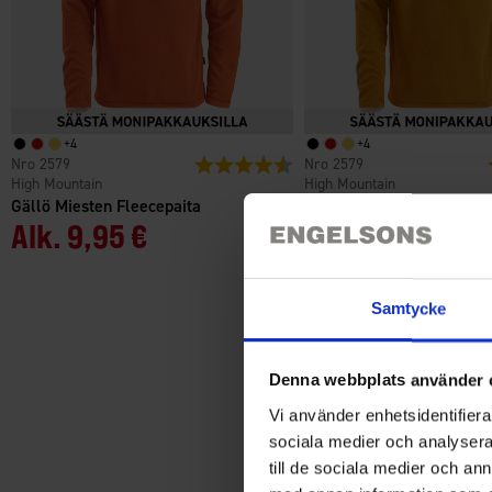
+
4
+
4
2579
Arvio:
4.6 5:sta tähdestä
2579
High Mountain
High Mountain
Gällö Miesten Fleecepaita
Gällö Miesten Fleecepait
Alk.
9,95 €
Alk.
9,95 €
Samtycke
Denna webbplats använder 
Vi använder enhetsidentifierar
sociala medier och analysera 
till de sociala medier och a