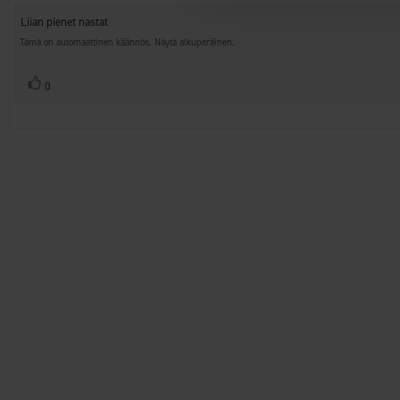
1.0
Arvostelun
Liian pienet nastat
5:sta
teksti:
tähdestä
Tämä on automaattinen käännös. Näytä alkuperäinen.
Äänestä
Ääni(et)
0
ylöspäin