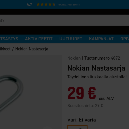
4.7
Perustuu 27231 ääneen
TSÄSTYS
AKTIVITEETIT
UUTUUDET
KAMPANJAT
OPP
/
ikkeet
Nokian Nastasarja
Nokian
|
Tuotenumero
4872
Nokian Nastasarja
Täydellinen liukkaalla alustalla!
29 €
sis. ALV
Suositushinta:
29 €
Väri:
Ei väriä