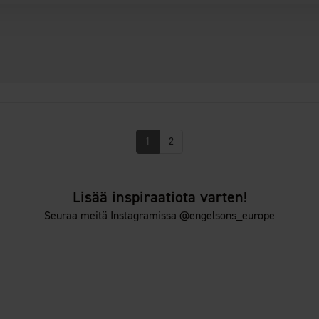
1
2
Lisää inspiraatiota varten!
Seuraa meitä Instagramissa @engelsons_europe