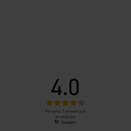
4.0
Arvio
4.0
Perustuu 7 arvioon ja 6
5:sta
arvosteluun
tähdestä
Suodatin