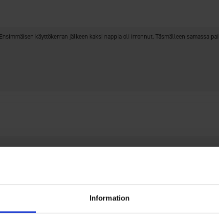
Arvosana
Kuvat
eillä. Ensimmäisen käyttökerran jälkeen kaksi nappia oli irronnut. Täsmälleen samassa 
Information