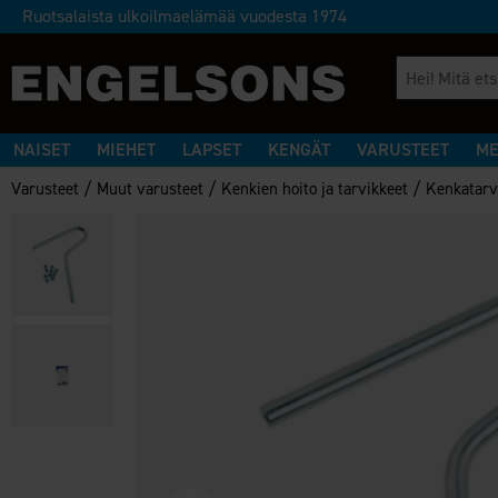
Ruotsalaista ulkoilmaelämää vuodesta 1974
NAISET
MIEHET
LAPSET
KENGÄT
VARUSTEET
ME
/
/
/
Varusteet
Muut varusteet
Kenkien hoito ja tarvikkeet
Kenkatarv