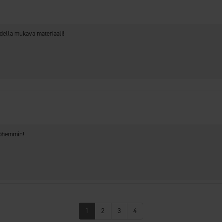
odella mukava materiaali!
myöhemmin!
1
2
3
4