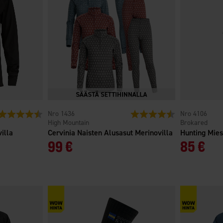
Arvio:
4.6 5:sta tähdestä
1436
Arvio:
4.6 5:sta tähdest
4106
High Mountain
Brokared
illa
Cervinia Naisten Alusasut Merinovilla
Hunting Mies
99 €
85 €