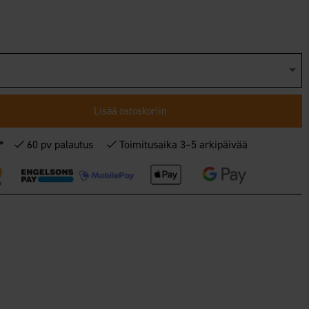
Lisää ostoskoriin
€*
60 pv palautus
Toimitusaika 3–5 arkipäivää