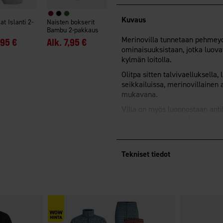
Kuvaus
at Islanti 2-
Naisten bokserit
Bambu 2-pakkaus
Merinovilla tunnetaan pehmeyde
,95 €
Alk.
7,95 €
ominaisuuksistaan, jotka luova
kylmän loitolla.
Olitpa sitten talvivaelluksella
seikkailuissa, merinovillainen
mukavana.
Villa on myös luonnostaan antib
materiaalit saattavat. Siksi sit
tuuletetaan.
Voidaan käyttää sekä 1. ett
Tekniset tiedot
Paita, jossa on poolokaulus 
Paita on pidennetty takaa.
Housuissa on joustava vyöt
OEKO-TEX®
Standard 100 -s
Alusasut on valmistettu 10