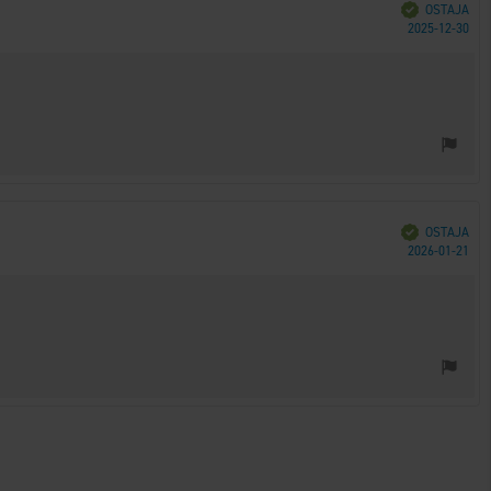
Vahvistettu
OSTAJA
Ost
2025-12-30
päi
Vahvistettu
OSTAJA
Ost
2026-01-21
päi