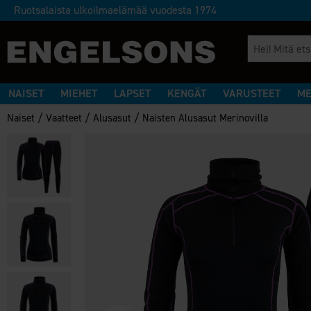
Ruotsalaista ulkoilmaelämää vuodesta 1974
NAISET
MIEHET
LAPSET
KENGÄT
VARUSTEET
ME
/
/
/
Naiset
Vaatteet
Alusasut
Naisten Alusasut Merinovilla