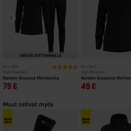
2975
Arvio:
4.6 5:sta tähdestä
2649
High Mountain
High Mountain
Naisten Alusasut Merinovilla
Naisten Aluspaita Merinov
75 €
49 €
Muut ostivat myös