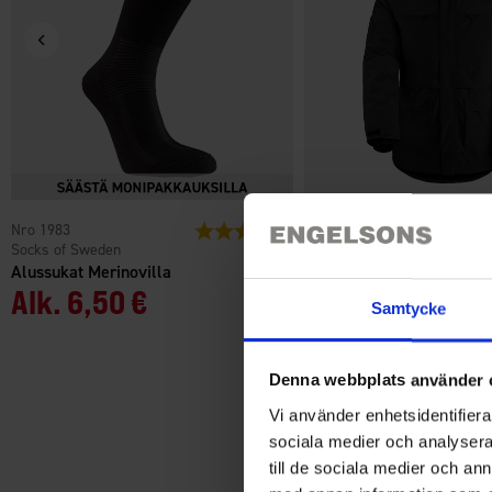
1983
Arvio:
4.5 5:sta tähdestä
3010
Socks of Sweden
High Mountain
Alussukat Merinovilla
Aspen Miesten Talvipark
Alk.
6,50 €
79 €
Samtycke
Denna webbplats använder 
Vi använder enhetsidentifierar
sociala medier och analysera 
till de sociala medier och a