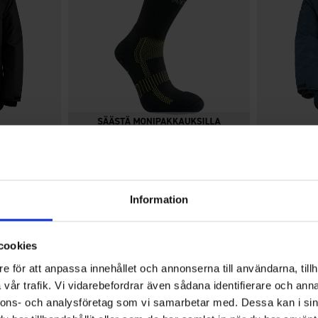
Arvio:
4.6 5:sta tähdestä
5771
Arvio:
4.4 5:sta tähdest
3010
Socks of Sweden
High Mountain
a WP
Coolmax-sukat
Aspen Miest
Alk.
6,50 €
79 €
Information
cookies
4.6
e för att anpassa innehållet och annonserna till användarna, tillh
vår trafik. Vi vidarebefordrar även sådana identifierare och anna
nnons- och analysföretag som vi samarbetar med. Dessa kan i sin
Arvio