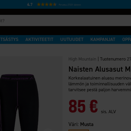
4.7
Perustuu 27231 ääneen
TSÄSTYS
AKTIVITEETIT
UUTUUDET
KAMPANJAT
OPP
High Mountain
|
Tuotenumero
2
Naisten Alusasut M
Korkealaatuinen aluasu merinovi
lämmön ja toiminnallisuuden väli
tarvitsee pestä paljon harvemmin
85 €
sis. ALV
Väri:
Musta