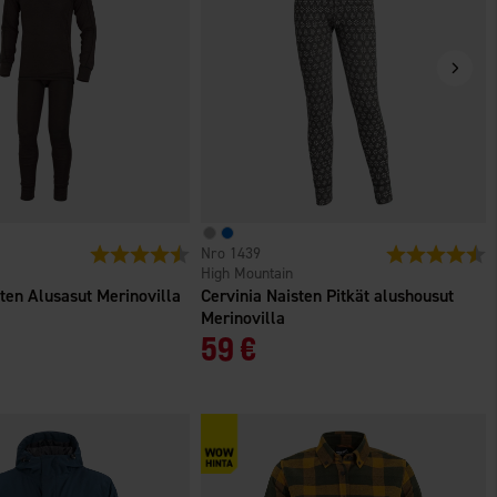
ä
Arvio:
4.6 5:sta tähdestä
1439
Arvio:
4
High Mountain
ten Alusasut Merinovilla
Cervinia Naisten Pitkät alushousut
Merinovilla
59 €