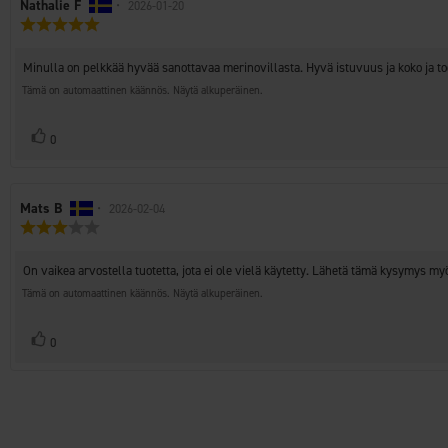
Arvostelun
Nathalie F
•
Arvostelun
2026-01-20
Arvostelun
kirjoittaja:
päivämäärä:
luokitus:
5.0
Arvostelun
Minulla on pelkkää hyvää sanottavaa merinovillasta. Hyvä istuvuus ja koko ja t
5:sta
teksti:
tähdestä
Tämä on automaattinen käännös. Näytä alkuperäinen.
Äänestä
Ääni(et)
0
ylöspäin
Arvostelun
Mats B
•
Arvostelun
2026-02-04
Arvostelun
kirjoittaja:
päivämäärä:
luokitus:
3.0
Arvostelun
On vaikea arvostella tuotetta, jota ei ole vielä käytetty. Lähetä tämä kysymys 
5:sta
teksti:
tähdestä
Tämä on automaattinen käännös. Näytä alkuperäinen.
Äänestä
Ääni(et)
0
ylöspäin