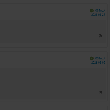
Vahvistettu
OSTAJA
Ost
2026-01-29
päi
Vahvistettu
OSTAJA
Ost
2026-02-05
päi