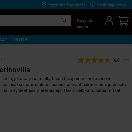
Myymälä Ruotsissa
Asiakaspalvelu
Kirjaudu
sisään
AAT
OUTLET
711
Keskimäär
4.6
(
ääne
39
)
erinovilla
llasta, joka tarjoaa miellyttävän tasapainon mukavuuden,
llä. Lisäksi materiaali on luonnostaan antibakteerinen, joten sitä
 kuin synteettisiä materiaaleja. Usein pelkkä tuuletus riittää!