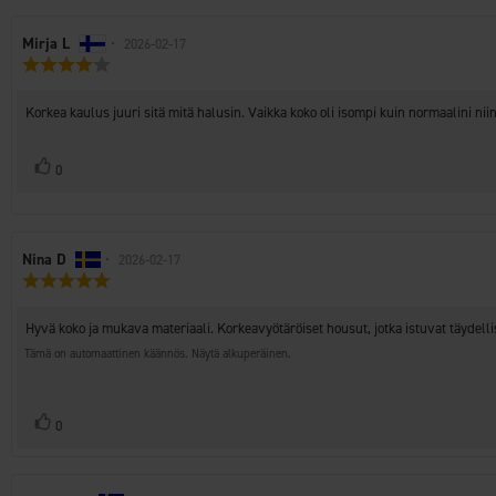
Arvostelun
Mirja L
•
Arvostelun
2026-02-17
Arvostelun
kirjoittaja:
päivämäärä:
luokitus:
4.0
Arvostelun
Korkea kaulus juuri sitä mitä halusin. Vaikka koko oli isompi kuin normaalini nii
5:sta
teksti:
tähdestä
Äänestä
Ääni(et)
0
ylöspäin
Arvostelun
Nina D
•
Arvostelun
2026-02-17
Arvostelun
kirjoittaja:
päivämäärä:
luokitus:
5.0
Arvostelun
Hyvä koko ja mukava materiaali. Korkeavyötäröiset housut, jotka istuvat täydelli
5:sta
teksti:
tähdestä
Tämä on automaattinen käännös. Näytä alkuperäinen.
Äänestä
Ääni(et)
0
ylöspäin