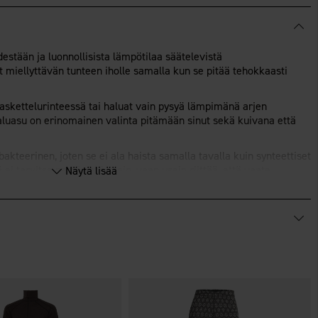
stään ja luonnollisista lämpötilaa säätelevistä
t miellyttävän tunteen iholle samalla kun se pitää tehokkaasti
, laskettelurinteessä tai haluat vain pysyä lämpimänä arjen
 aluasu on erinomainen valinta pitämään sinut sekä kuivana että
akteerinen, joten se ei ala haista samalla tavalla kuin synteettiset
ä ei tarvitse pestä yhtä usein, vaan usein riittää, että vaate
Näytä lisää
ä 2. kerroksena.
ja lyhyt vetoketju.
ärö.
ertifioitu.
0% mulesing-vapaasta merinovillasta.