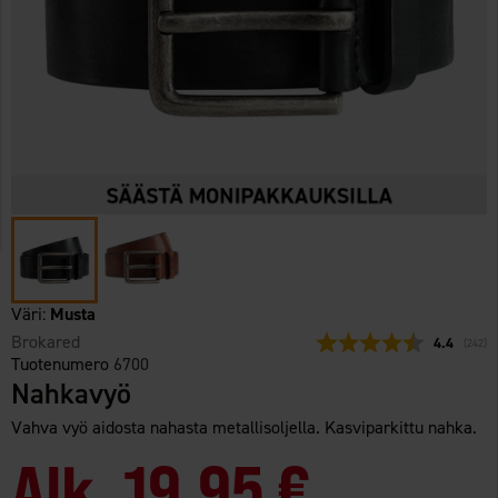
Väri:
Musta
Brokared
Keskimäärä
4.4
(
äänet:
242
)
Tuotenumero
6700
Nahkavyö
Vahva vyö aidosta nahasta metallisoljella. Kasviparkittu nahka.
Alk.
19,95 €