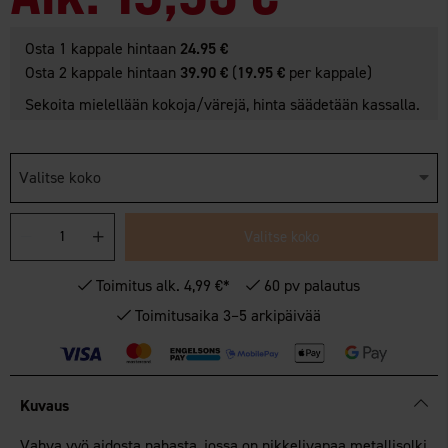
Osta 1 kappale hintaan
24.95 €
Osta 2 kappale hintaan
39.90 €
(
19.95 €
per kappale)
Sekoita mielellään kokoja/värejä, hinta säädetään kassalla.
Valitse koko
Valitse koko
Toimitus alk. 4,99 €*
60 pv palautus
Toimitusaika 3–5 arkipäivää
Kuvaus
Vahva vyö aidosta nahasta, jossa on nikkelivapaa metallisolki.