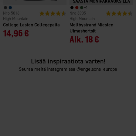
+
1
5016
Arvio:
4.7 5:sta tähdestä
6905
Arvio:
4
High Mountain
High Mountain
College Lasten Collegepaita
Mellbystrand Miesten
14,95 €
Uimashortsit
Alk.
18 €
Lisää inspiraatiota varten!
Seuraa meitä Instagramissa @engelsons_europe