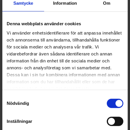
Samtycke
Information
Om
42, 44
C50, C52
95 cm
Denna webbplats använder cookies
Vi använder enhetsidentifierare för att anpassa innehållet
46, 48
C54, C56
105 cm
och annonserna till användarna, tillhandahålla funktioner
för sociala medier och analysera vår trafik. Vi
vidarebefordrar även sådana identifierare och annan
information från din enhet till de sociala medier och
+
2
+
4
annons- och analysföretag som vi samarbetar med.
Helags Miesten Ulkoiluhousut
Helags Naisten Ulkoiluhousut
Dessa kan i sin tur kombinera informationen med annan
50, 52, 54
C58, C60
115 cm
45 €
45 €
information som du har tillhandahållit eller som de har
samlat in när du har använt deras tjänster.
Samankaltaiset tuotteet
Läs mer om hur vi använder cookies
Samtyckesval
Nödvändig
Inställningar