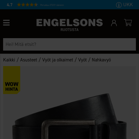
UKK
4.7
Perustuu 27231 ääneen
RUOTSISTA
/
/
/
/
Kaikki
Asusteet
Vyöt ja olkaimet
Vyöt
Nahkavyö