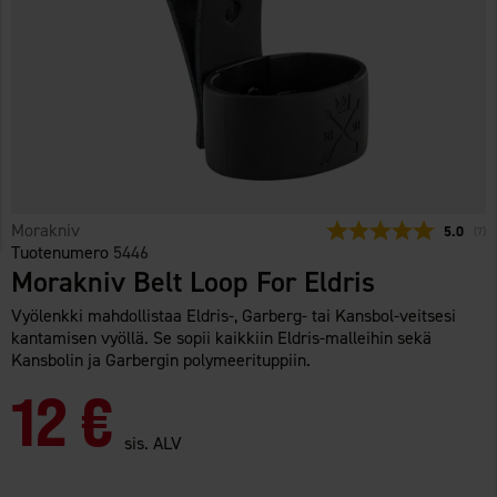
Morakniv
Keskimää
5.0
(
ään
7
)
Tuotenumero
5446
Morakniv Belt Loop For Eldris
Vyölenkki mahdollistaa Eldris-, Garberg- tai Kansbol-veitsesi
kantamisen vyöllä. Se sopii kaikkiin Eldris-malleihin sekä
Kansbolin ja Garbergin polymeerituppiin.
12 €
sis. ALV