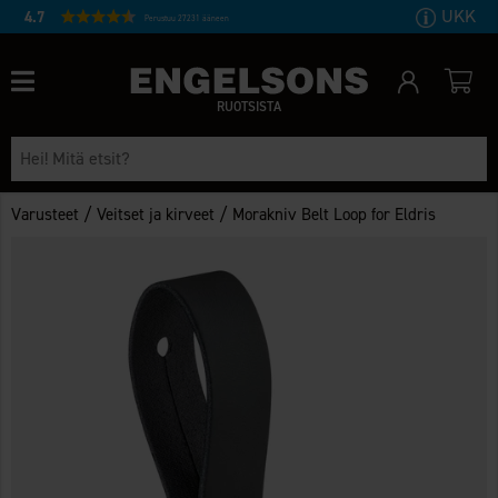
UKK
4.7
Perustuu 27231 ääneen
RUOTSISTA
/
/
Varusteet
Veitset ja kirveet
Morakniv Belt Loop for Eldris