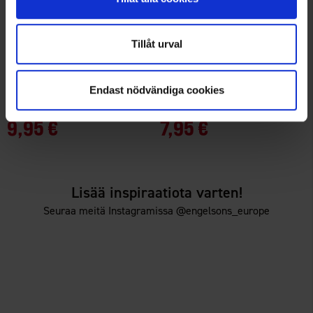
Tillåt urval
7939
6943
Endast nödvändiga cookies
Spray Master
Brokared
Master Tunkeutuva Liuotin
Lupakotelo
9,95 €
7,95 €
Lisää inspiraatiota varten!
Seuraa meitä Instagramissa @engelsons_europe