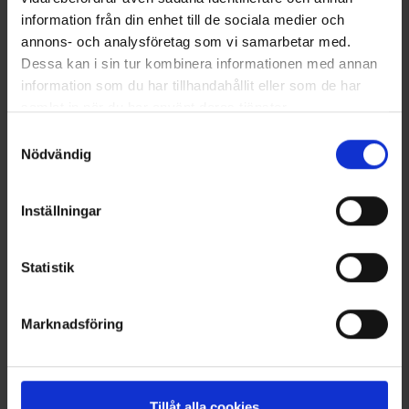
information från din enhet till de sociala medier och
annons- och analysföretag som vi samarbetar med.
Dessa kan i sin tur kombinera informationen med annan
information som du har tillhandahållit eller som de har
samlat in när du har använt deras tjänster.
Läs mer om hur vi använder cookies
Samtyckesval
Nödvändig
4655
Arvio:
5.0 5:sta tähdestä
4727
Morakniv
Morakniv
Morakniv Kansbol
Morakniv Eldris with Belt Loop
Inställningar
39 €
39 €
Statistik
Muut ostivat myös
Marknadsföring
Tillåt alla cookies