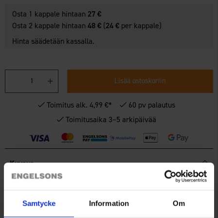
Osta 1 kappale hintaan
27 €
Osta 2 kappale hintaan
48 €
(
24 €
per kappale)
Hinta säädetään kassalla.
Lisää ostoskoriin
Toimitus alk. 4,99 €*
60 pv palautus
Toimitusaika 3–5 arkipäivää
Kuvaus
Säilytä metsästysmuistot. Kiinnitä trofeet helposti sileille
kilville, jotka on valmistettu 100 % FCF-sertifioidusta
tammesta.
Samtycke
Information
Om