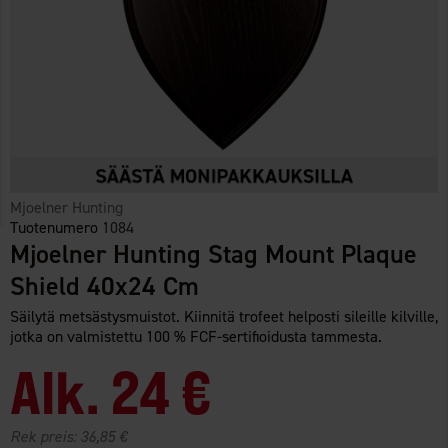
Mjoelner Hunting
Tuotenumero
1084
Mjoelner Hunting Stag Mount Plaque
Shield 40x24 Cm
Säilytä metsästysmuistot. Kiinnitä trofeet helposti sileille kilville,
jotka on valmistettu 100 % FCF-sertifioidusta tammesta.
Alk.
24 €
Rek preis:
36,85 €