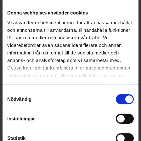
Tekniset tiedot
Denna webbplats använder cookies
Vi använder enhetsidentifierare för att anpassa innehållet
och annonserna till användarna, tillhandahålla funktioner
Saatat myös tarvita
för sociala medier och analysera vår trafik. Vi
vidarebefordrar även sådana identifierare och annan
information från din enhet till de sociala medier och
annons- och analysföretag som vi samarbetar med.
Dessa kan i sin tur kombinera informationen med annan
information som du har tillhandahållit eller som de har
samlat in när du har använt deras tjänster.
Läs mer om hur vi använder cookies
Samtyckesval
Nödvändig
Mjoelner Hunting Metal buck
Tammilehti Villisian kilpi
Inställningar
mount
Alk.
1,50 €
Alk.
9,95 €
Statistik