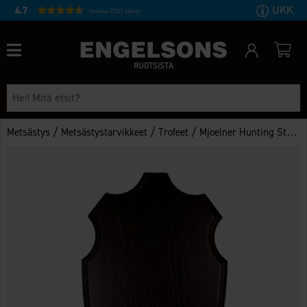
UKK
4.7
Perustuu 27231 ääneen
RUOTSISTA
/
/
/
Metsästys
Metsästystarvikkeet
Trofeet
Mjoelner Hunting Stag mount Plaque shield 40x24 cm