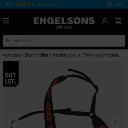
UKK
4.7
Perustuu 27231 ääneen
RUOTSISTA
/
/
/
Varusteet
Elektroniikka
Metsästysradio
Tarvikkeet-metsastysradiot