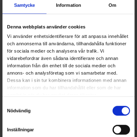
Zodiac.
Samtycke
Information
Om
Valmistettu mokasta ja joustavasta verkkokankaasta, joka
hengittää hyvin.
Valjaat ovat säädettävät ja ne voidaan säätää istumaan
Näytä lisää
Denna webbplats använder cookies
mukavasti koko metsästyksen ajan.
Vi använder enhetsidentifierare för att anpassa innehållet
och annonserna till användarna, tillhandahålla funktioner
Tekniset tiedot
för sociala medier och analysera vår trafik. Vi
vidarebefordrar även sådana identifierare och annan
information från din enhet till de sociala medier och
Saatat myös tarvita
annons- och analysföretag som vi samarbetar med.
Dessa kan i sin tur kombinera informationen med annan
information som du har tillhandahållit eller som de har
samlat in när du har använt deras tjänster.
Läs mer om hur vi använder cookies
Samtyckesval
Nödvändig
Inställningar