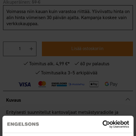
Alkuperäinen:
59 €
Voimassa niin kauan kuin varastoa riittää. Yliviivattu hinta on
alin hinta viimeisen 30 päivän ajalta. Kampanja koskee vain
verkkokauppaa.
Lisää ostoskoriin
Toimitus alk. 4,99 €*
60 pv palautus
Toimitusaika 3–5 arkipäivää
Kuvaus
Erityisesti suunnitellut kantovaljaat metsästysradiolle ja
GPS:lle/koiratutkalle. Valjaissa on kaksi taskua, joista toinen
voidaan kääntää ulos Garminin koiratutkia varten ja toinen
sopii metsästysradioille kuten Hunter, Lafayette, iCom ja