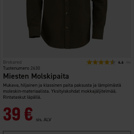
Brokared
Keskimäär
4.6
(
ääne
86
)
Tuotenumero
2630
Miesten Molskipaita
Mukava, hiljainen ja klassinen paita paksusta ja lämpimästä
moleskin-materiaalista. Yksityiskohdat mokkajäljitelmää.
Rintataskut läpällä.
39 €
sis. ALV