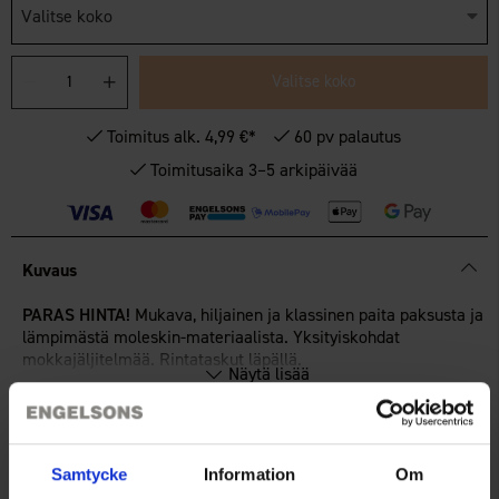
Valitse koko
Valitse koko
Toimitus alk. 4,99 €*
60 pv palautus
Toimitusaika 3–5 arkipäivää
Kuvaus
PARAS HINTA!
Mukava, hiljainen ja klassinen paita paksusta ja
lämpimästä moleskin-materiaalista. Yksityiskohdat
mokkajäljitelmää. Rintataskut läpällä.
Näytä lisää
Tekniset tiedot
Samtycke
Information
Om