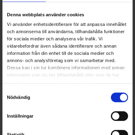
Kokotaulukko
Denna webbplats använder cookies
Arvostelut
Vi använder enhetsidentifierare för att anpassa innehållet
och annonserna till användarna, tillhandahålla funktioner
för sociala medier och analysera vår trafik. Vi
vidarebefordrar även sådana identifierare och annan
Saatat myös tarvita
information från din enhet till de sociala medier och
annons- och analysföretag som vi samarbetar med.
Dessa kan i sin tur kombinera informationen med annan
information som du har tillhandahållit eller som de har
samlat in när du har använt deras tjänster.
Läs mer om hur vi använder cookies
Samtyckesval
Nödvändig
Inställningar
+
3
Miesten Metsästysliivi
Joustovyö
49 €
Alk.
6,50 €
Statistik