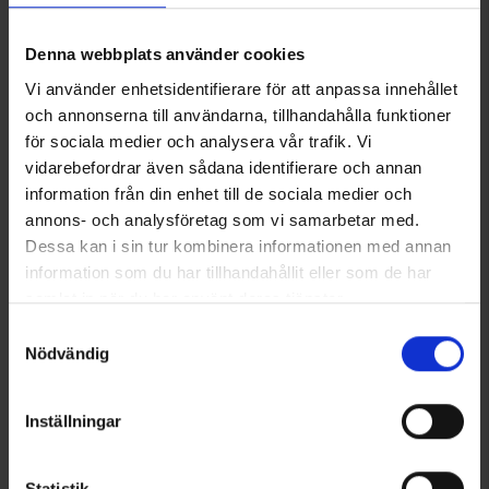
Denna webbplats använder cookies
Arvostelut
Vi använder enhetsidentifierare för att anpassa innehållet
och annonserna till användarna, tillhandahålla funktioner
för sociala medier och analysera vår trafik. Vi
Saatat myös tarvita
vidarebefordrar även sådana identifierare och annan
information från din enhet till de sociala medier och
annons- och analysföretag som vi samarbetar med.
Dessa kan i sin tur kombinera informationen med annan
information som du har tillhandahållit eller som de har
samlat in när du har använt deras tjänster.
Läs mer om hur vi använder cookies
Samtyckesval
Nödvändig
Inställningar
Naisten Paita Seamless
Kompressiosukat 16-18 mmHg
Alk.
9,95 €
Bambu
Alk.
13 €
Statistik