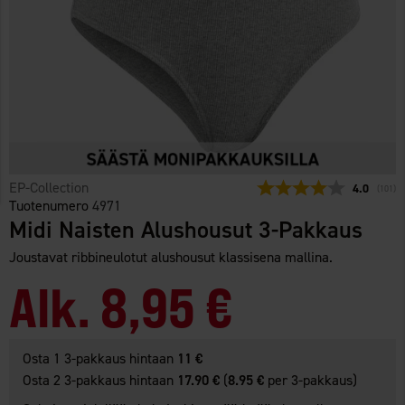
EP-Collection
Keskimäärä
4.0
(
äänet:
101
)
Tuotenumero
4971
Midi Naisten Alushousut 3-Pakkaus
Joustavat ribbineulotut alushousut klassisena mallina.
Alk.
8,95 €
Osta 1 3-pakkaus hintaan
11 €
Osta 2 3-pakkaus hintaan
17.90 €
(
8.95 €
per 3-pakkaus)