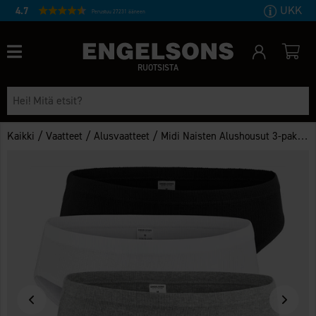
UKK
4.7
Perustuu 27231 ääneen
RUOTSISTA
/
/
/
Kaikki
Vaatteet
Alusvaatteet
Midi Naisten Alushousut 3-pakkaus