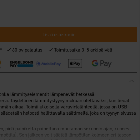
Lisää ostoskoriin
€*
60 pv palautus
Toimitusaika 3–5 arkipäivää
 jonka lämmityselementit lämpenevät hetkessä!
ena. Täydellinen lämmitystyyny mukaan otettavaksi, kun tiedät
män aikaa. Toimii ulkoisella varavirtalähteellä, jossa on USB-
 säädetään helposti hallittavalla säätimellä, joka on tyynyn sivussa
n, pidä painiketta painettuna muutaman sekunnin ajan, kunnes
ämpötila). Sen jälkeen voit säätää lämpötilan kolmeen eri tasoon