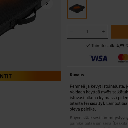
Toimitus alk. 4,99 
Kuvaus
Pehmeä ja kevyt istuinalusta,
Voidaan käyttää myös selkätuk
istuvasi ulkona kylmässä pidem
liitäntä (
ei sisälly
). Lämpötilaa
oleva painike.
Käynnistääksesi lämmitystyyny
painike palaa sinisenä (keskil