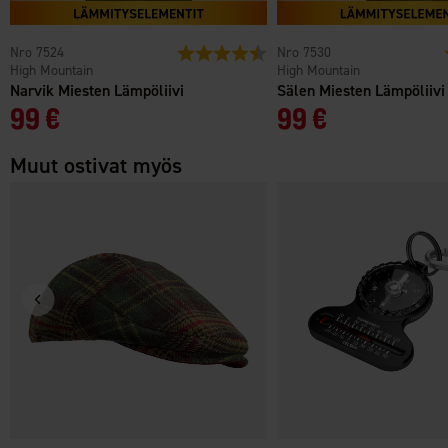
7524
Arvio:
4.3 5:sta tähdestä
7530
High Mountain
High Mountain
Narvik Miesten Lämpöliivi
Sälen Miesten Lämpöliivi
99 €
99 €
Muut ostivat myös