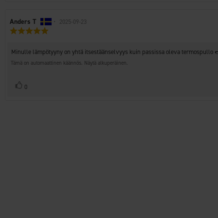
Arvostelun
Anders T
•
Arvostelun
2025-09-23
Arvostelun
kirjoittaja:
päivämäärä:
luokitus:
5.0
Arvostelun
Minulle lämpötyyny on yhtä itsestäänselvyys kuin passissa oleva termospullo 
5:sta
teksti:
tähdestä
Tämä on automaattinen käännös. Näytä alkuperäinen.
Äänestä
Ääni(et)
0
ylöspäin