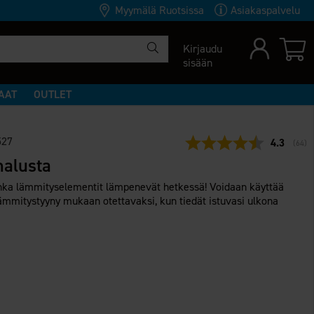
Myymälä Ruotsissa
Asiakaspalvelu
Kirjaudu
sisään
AAT
OUTLET
527
Keskimäär
4.3
(
ääne
64
)
nalusta
onka lämmityselementit lämpenevät hetkessä! Voidaan käyttää
ämmitystyyny mukaan otettavaksi, kun tiedät istuvasi ulkona