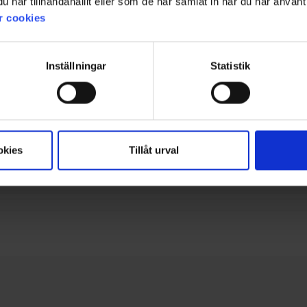
har tillhandahållit eller som de har samlat in när du har använt 
Yhteenveto tekoälystä / 51 asiakasarvostelua
r cookies
Suodatin
Inställningar
Statistik
Arvosana
Kuvat
okies
Tillåt urval