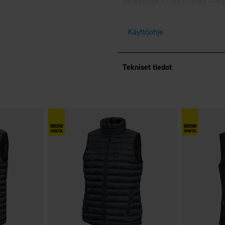
painikkeen avulla (vihreä = ma
Syttyvä valo sammuu hetken kul
alkaa palaa, pidä sitten paini
Käyttöohje
Kestävä, vettähylkivä kangas.
Istuinalustan tasku varavirtal
Tekniset tiedot
HUOM! Varavirtalähde ei sisäll
Arvioitu käyttöaika:
Varavirtalähde
Lämpötila
10 000 mAh
Matala
10 tuntia
Keskilämpö
6 tuntia
Korkea
4 tuntia
Vihreä valo • Matala lämpö
Sininen valo • Keskilämpö
Punainen valo • Korkea lämpö