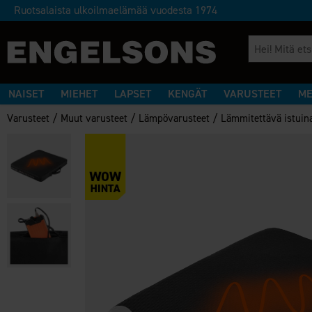
Ruotsalaista ulkoilmaelämää vuodesta 1974
NAISET
MIEHET
LAPSET
KENGÄT
VARUSTEET
ME
/
/
/
Varusteet
Muut varusteet
Lämpövarusteet
Lämmitettävä istuin