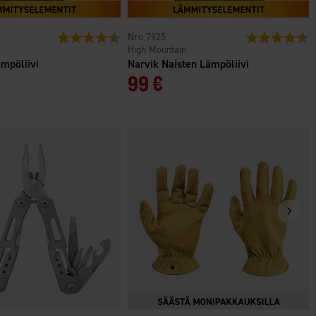
ä
Arvio:
4.3 5:sta tähdestä
7925
Arvio:
4
High Mountain
mpöliivi
Narvik Naisten Lämpöliivi
99 €