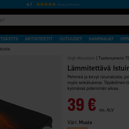
4.7
Perustuu 27231 ääneen
TSÄSTYS
AKTIVITEETIT
UUTUUDET
KAMPANJAT
OPP
alusta
High Mountain
|
Tuotenumero
7
Lämmitettävä Istui
Pehmeä ja kevyt istuinalusta, j
myös selkätukena. Täydellinen l
kylmässä pidemmän aikaa.
39 €
sis. ALV
Väri:
Musta