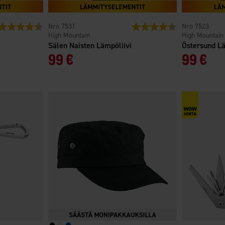
Arvio:
4.5 5:sta tähdestä
7531
Arvio:
4.5 5:sta tähdest
7523
High Mountain
High Mountain
Sälen Naisten Lämpöliivi
Östersund Lä
99 €
99 €