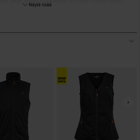
tala lämpö, sininen = keskilämpö, punainen = korkea lämpö).
Näytä lisää
uttua. Sammuttaaksesi tyynyn; Paina painiketta niin, että se
ketta painettuna, kunnes se sammuu.
 Täytteenä vaahtomuovi. Käyttöohje mukana.
ähteelle on 16x14 cm.
y - ostettava erikseen