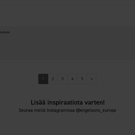
🌭🌭🌭
1
2
3
4
5
»
Lisää inspiraatiota varten!
Seuraa meitä Instagramissa @engelsons_europe