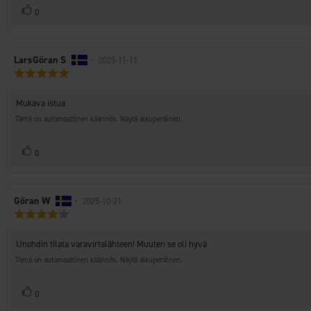
Äänestä
Ääni(et)
0
ylöspäin
Arvostelun
LarsGöran S
•
Arvostelun
2025-11-11
Arvostelun
kirjoittaja:
päivämäärä:
luokitus:
5.0
Arvostelun
Mukava istua
5:sta
teksti:
tähdestä
Tämä on automaattinen käännös. Näytä alkuperäinen.
Äänestä
Ääni(et)
0
ylöspäin
Arvostelun
Göran W
•
Arvostelun
2025-10-21
Arvostelun
kirjoittaja:
päivämäärä:
luokitus:
4.0
Arvostelun
Unohdin tilata varavirtalähteen! Muuten se oli hyvä
5:sta
teksti:
tähdestä
Tämä on automaattinen käännös. Näytä alkuperäinen.
Äänestä
Ääni(et)
0
ylöspäin