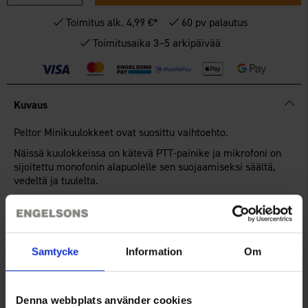
Toimitus alk. 4,99 €*
60 pv palautus
Toimitusaika 3–5 arkipäivää
Kuvaus
Peltor Minikuulokkeet ovat suosittu vaihtoehto.
Näissä kuulokkeissa on kätevä PTT-painike ja mikrofoni on
sijoitettu monofonin alapuolelle sen suojaamiseksi säältä,
vedeltä ja tuulelta.
Nämä minikuulokkeet on suunniteltu sopimaan Peltor
SportTaciin ja sen 2-Pin liitäntään. Saat radion äänen ja
viestinnän kuulonsuojaimiin.
Samtycke
Information
Om
Tekniset tiedot
Denna webbplats använder cookies