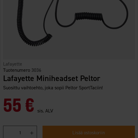
Lafayette
Tuotenumero
3036
Lafayette Miniheadset Peltor
Suosittu vaihtoehto, joka sopii Peltor SportTaciin!
55 €
sis. ALV
Lisää ostoskoriin