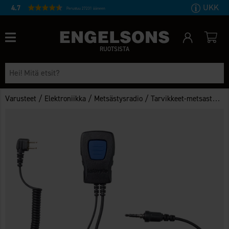
UKK
4.7
Perustuu 27231 ääneen
RUOTSISTA
/
/
/
Varusteet
Elektroniikka
Metsästysradio
Tarvikkeet-metsastysradiot