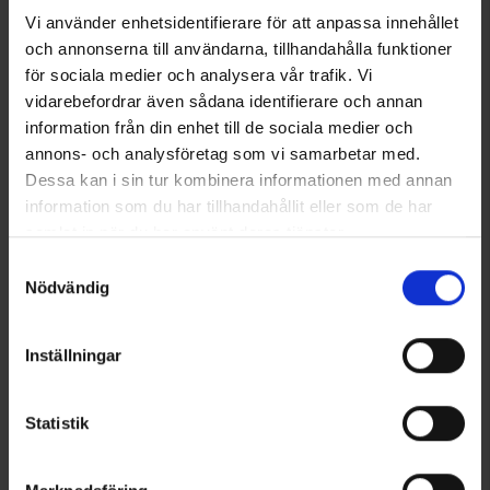
Vi använder enhetsidentifierare för att anpassa innehållet
Saatat myös tarvita
och annonserna till användarna, tillhandahålla funktioner
för sociala medier och analysera vår trafik. Vi
vidarebefordrar även sådana identifierare och annan
information från din enhet till de sociala medier och
annons- och analysföretag som vi samarbetar med.
Dessa kan i sin tur kombinera informationen med annan
information som du har tillhandahållit eller som de har
samlat in när du har använt deras tjänster.
Läs mer om hur vi använder cookies
Samtyckesval
Nödvändig
Älgen Tuolireppu
Asekotelo
49 €
29 €
Inställningar
Samankaltaiset tuotteet
Statistik
Muut ostivat myös