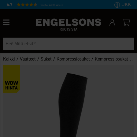
UKK
4.7
Perustuu 27231 ääneen
RUOTSISTA
/
/
/
/
Kaikki
Vaatteet
Sukat
Kompressiosukat
Kompressiosukat 12 mmHg