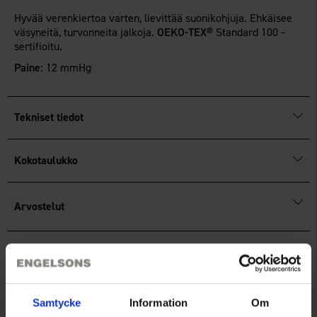
Hyvää verenkiertoa varten, lievittää suonikohjuja. Ehkäisee
väsyneitä, turvonneita jalkoja.
OEKO-TEX®
Standard 100 -
sertifioitu.
Paine:
12 mmHg
Tekniset tiedot
Kokotaulukko
Arvostelut
Saatat myös tarvita
Samtycke
Information
Om