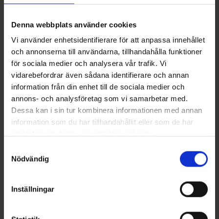
Denna webbplats använder cookies
Vi använder enhetsidentifierare för att anpassa innehållet
och annonserna till användarna, tillhandahålla funktioner
för sociala medier och analysera vår trafik. Vi
vidarebefordrar även sådana identifierare och annan
information från din enhet till de sociala medier och
Miesten T-paita Bambu
Travel Miesten Ulkoiluhousut
Alk.
9,95 €
39 €
annons- och analysföretag som vi samarbetar med.
Dessa kan i sin tur kombinera informationen med annan
information som du har tillhandahållit eller som de har
Samankaltaiset tuotteet
samlat in när du har använt deras tjänster.
Läs mer om hur vi använder cookies
Samtyckesval
Nödvändig
Inställningar