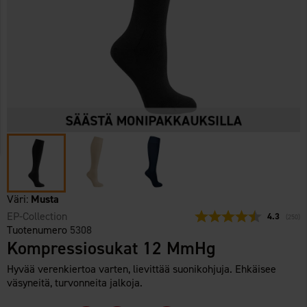
Väri:
Musta
EP-Collection
Keskimäärä
4.3
(
äänet:
250
)
Tuotenumero
5308
Kompressiosukat 12 MmHg
Hyvää verenkiertoa varten, lievittää suonikohjuja. Ehkäisee
väsyneitä, turvonneita jalkoja.