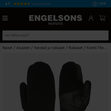
UKK
4.7
Perustuu 27231 ääneen
RUOTSISTA
/
/
/
/
Naiset
Asusteet
Hanskat ja rukkaset
Rukkaset
Kombi The Windguardian lapaset naisten