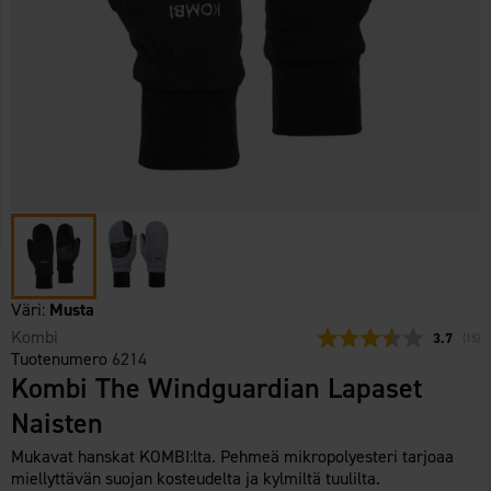
Väri:
Musta
Kombi
Keskimäär
3.7
(
ääne
15
)
Tuotenumero
6214
Kombi The Windguardian Lapaset
Naisten
Mukavat hanskat KOMBI:lta. Pehmeä mikropolyesteri tarjoaa
miellyttävän suojan kosteudelta ja kylmiltä tuulilta.