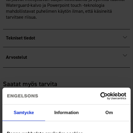
Waterguard-kalvo ja Powerpoint touch -teknologia
mahdollistavat puhelimen käytön ilman, että käsineitä
tarvitsee riisua.
Tekniset tiedot
Arvostelut
Saatat myös tarvita
Samtycke
Information
Om