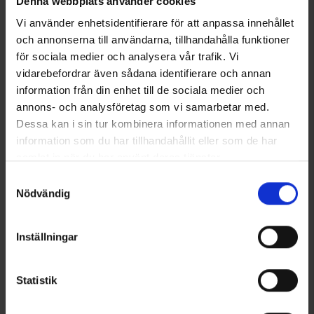
Denna webbplats använder cookies
Vi använder enhetsidentifierare för att anpassa innehållet
och annonserna till användarna, tillhandahålla funktioner
för sociala medier och analysera vår trafik. Vi
Monitoimihuivi Merinovilla
Pipo Merinovilla
Alk.
14,95 €
Alk.
14,95 €
vidarebefordrar även sådana identifierare och annan
information från din enhet till de sociala medier och
annons- och analysföretag som vi samarbetar med.
Samankaltaiset tuotteet
Dessa kan i sin tur kombinera informationen med annan
information som du har tillhandahållit eller som de har
samlat in när du har använt deras tjänster.
Läs mer om hur vi använder cookies
Samtyckesval
Nödvändig
Inställningar
Statistik
6314
6213
Arvio:
3
Kombi
Kombi