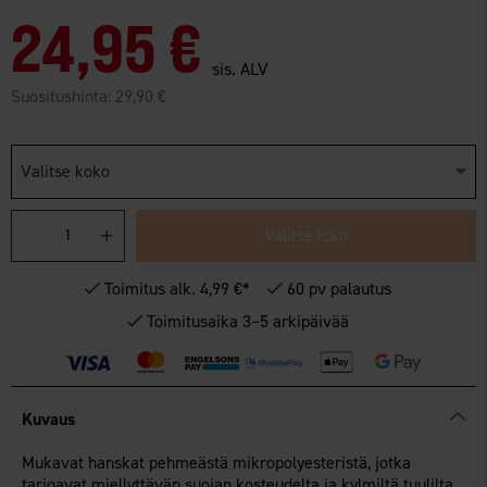
24,95 €
sis. ALV
Suositushinta:
29,90 €
Valitse koko
Valitse koko
Toimitus alk. 4,99 €*
60 pv palautus
Toimitusaika 3–5 arkipäivää
Kuvaus
Mukavat hanskat pehmeästä mikropolyesteristä, jotka
tarjoavat miellyttävän suojan kosteudelta ja kylmiltä tuulilta.