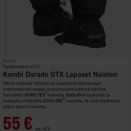
Kombi
Tuotenumero
6314
Kombi Dorado GTX Lapaset Naisten
Nämä rukkaset hiihtoon on suunniteltu tarjoamaan
maksimaalista suojaa ja mukavuutta kylminä päivinä.
®
Varustettu
GORE-TEX
-kalvolla,
SoftLoft
-eristyksellä ja
®
kosteutta siirtävällä
ACCU-DRI
-vuorella, ne ovat täydelliset
pitkiin päiviin lumessa.
55 €
sis. ALV