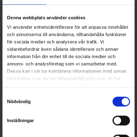
Denna webbplats använder cookies
Vi använder enhetsidentifierare för att anpassa innehållet
och annonserna till användarna, tillhandahålla funktioner
för sociala medier och analysera vår trafik. Vi
vidarebefordrar även sådana identifierare och annan
+
1
+
1
information från din enhet till de sociala medier och
Fleecepipo
Tuubihuivi fleece
annons- och analysföretag som vi samarbetar med.
Alk.
2,95 €
Alk.
3,95 €
Dessa kan i sin tur kombinera informationen med annan
information som du har tillhandahållit eller som de har
Samankaltaiset tuotteet
samlat in när du har använt deras tjänster.
Läs mer om hur vi använder cookies
Samtyckesval
Nödvändig
Inställningar