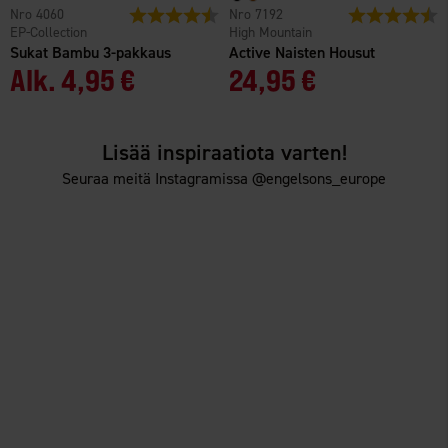
4060
Arvio:
4.3 5:sta tähdestä
7192
Arvio:
4
EP-Collection
High Mountain
Sukat Bambu 3-pakkaus
Active Naisten Housut
Alk.
4,95 €
24,95 €
Lisää inspiraatiota varten!
Seuraa meitä Instagramissa @engelsons_europe