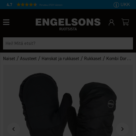
UKK
4.7
Perustuu 27231 ääneen
RUOTSISTA
/
/
/
/
Naiset
Asusteet
Hanskat ja rukkaset
Rukkaset
Kombi Dorado GTX lapaset naisten