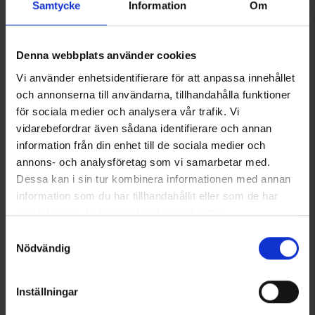
Samtycke
Information
Om
saavutettava PTT-painike mahdollistaa lähettämisen ilman
radioon tarttumista.
Tekniset tiedot
Denna webbplats använder cookies
Ladattava USB C:n kautta
Vi använder enhetsidentifierare för att anpassa innehållet
Ladattava 500 mAh litiumioniakku
Arvostelut
Latausaika noin 2 tuntia
och annonserna till användarna, tillhandahålla funktioner
Käyttöaika noin 15 tuntia aktiivikuuntelulla
för sociala medier och analysera vår trafik. Vi
Käyttöaika noin 12 tuntia musiikin suoratoistolla.
vidarebefordrar även sådana identifierare och annan
Bluetooth-yhteys radion ja puhelimen liittämiseen.
information från din enhet till de sociala medier och
Helposti saavutettava PTT-painike
Saatat myös tarvita
annons- och analysföretag som vi samarbetar med.
Akkuilmaisin
SNR 26 dB
Dessa kan i sin tur kombinera informationen med annan
IPX4
information som du har tillhandahållit eller som de har
Impulssiäänen reaktioaika 0,02 s
samlat in när du har använt deras tjänster.
4 Hi-Gain mikrofonia
Läs mer om hur vi använder cookies
Samtyckesval
Automaattinen sammutus 3 tuntia
Nödvändig
3,5 mm AUX-tulo
Säädettävä mukava pääpanta
Korvatyynyt memoryfoam-materiaalista
Inställningar