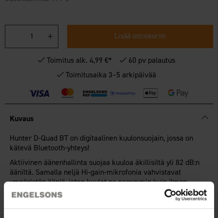
Lisää ostoskoriin
Toimitus alk. 4,99 €*
60 pv palautus
Toimitusaika 3–5 arkipäivää
Kuvaus
Hunter D-Quad BT on digitaalinen kuulonsuojain, jossa on
kätevä Bluetooth-yhteys!
Aktiivinen äänenhallinta suojaa kuuloa äkillisiltä yli 82 dB:n
ääniltä. Samalla neljä Hi-gain-mikrofonia vahvistavat
ympäristön ääniä, joten kuulet ne paremmin kuin ilman
kuulonsuojaimia.
Bluetooth
-yhteys voidaan liittää metsästysradioon tai
puhelimeen. Kuulonsuojaimen sivussa oleva helposti
Näytä lisää