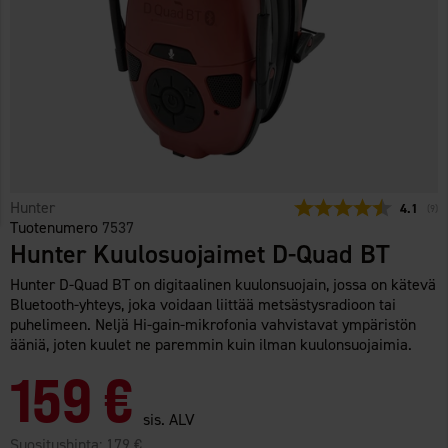
Hunter
Keskimää
4.1
(
ään
9
)
Tuotenumero
7537
Hunter Kuulosuojaimet D-Quad BT
Hunter D-Quad BT on digitaalinen kuulonsuojain, jossa on kätevä
Bluetooth-yhteys, joka voidaan liittää metsästysradioon tai
puhelimeen. Neljä Hi-gain-mikrofonia vahvistavat ympäristön
ääniä, joten kuulet ne paremmin kuin ilman kuulonsuojaimia.
159 €
sis. ALV
Suositushinta:
179 €