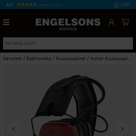
UKK
4.7
Perustuu 27231 ääneen
RUOTSISTA
/
/
/
Varusteet
Elektroniikka
Kuulosuojaimet
Hunter Kuulosuojaimet D-Quad BT