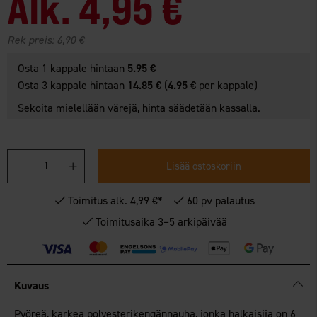
Alk.
4,95 €
Rek preis:
6,90 €
Osta 1 kappale hintaan
5.95 €
Osta 3 kappale hintaan
14.85 €
(
4.95 €
per kappale)
Sekoita mielellään värejä, hinta säädetään kassalla.
Lisää ostoskoriin
Toimitus alk. 4,99 €*
60 pv palautus
Toimitusaika 3–5 arkipäivää
Kuvaus
Pyöreä, karkea polyesterikengännauha, jonka halkaisija on 6