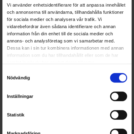
Vi använder enhetsidentifierare för att anpassa innehållet
och annonserna till användarna, tillhandahålla funktioner
för sociala medier och analysera vår trafik. Vi
Sukat Coolmax® Harmaa
Springyard Applier Brush
vidarebefordrar även sådana identifierare och annan
Alk.
6,50 €
6,95 €
information från din enhet till de sociala medier och
annons- och analysföretag som vi samarbetar med.
Samankaltaiset tuotteet
Dessa kan i sin tur kombinera informationen med annan
information som du har tillhandahållit eller som de har
samlat in när du har använt deras tjänster.
Läs mer om hur vi använder cookies
Samtyckesval
Nödvändig
Inställningar
Statistik
1882
Arvio:
4.5 5:sta tähdestä
1883
Arvio:
4
Springyard
Springyard
Hike 6,0 105 cm
Hike 6,0 120 cm
Marknadsföring