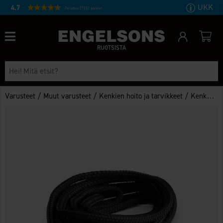
UKK
4.7
Perustuu 27232 ääneen
RUOTSISTA
/
/
/
Varusteet
Muut varusteet
Kenkien hoito ja tarvikkeet
Kenkatarvikkeet