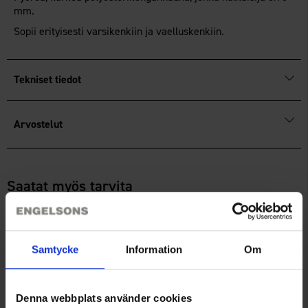
mm.
Sopii erityisesti varsikenkiin ja vaelluskenkiin.
Tekniset tiedot
Arvostelut
Saatat myös tarvita
Samtycke
Information
Om
Denna webbplats använder cookies