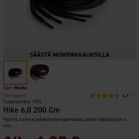
Väri:
Musta
Springyard
Keskimäär
4.7
(
ääne
26
)
Tuotenumero
1885
Hike 6,0 200 Cm
Pyöreä, karkea polyesterikengännauha, jonka halkaisija on 6
mm.