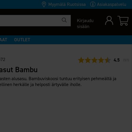
Myymälä Ruotsissa
Asiakaspalvelu
Kirjaudu
sisään
AAT
OUTLET
572
Keskimäär
4.5
(
ääne
57
)
sasut Bambu
lasten alusasu. Bambuviskoosi tuntuu erityisen pehmeältä ja
ellinen herkälle ja helposti ärtyvälle iholle.