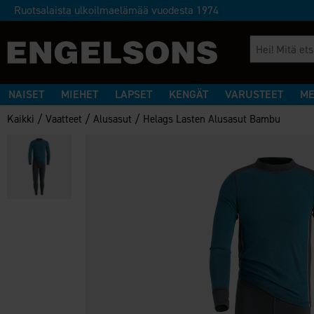
Ruotsalaista ulkoilmaelämää vuodesta 1974
NAISET
MIEHET
LAPSET
KENGÄT
VARUSTEET
ME
/
/
/
Kaikki
Vaatteet
Alusasut
Helags Lasten Alusasut Bambu