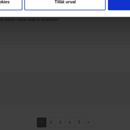
okies
Tillåt urval
iian suuria. Lahjan saaja oli onnellinen!
1
2
3
4
5
»