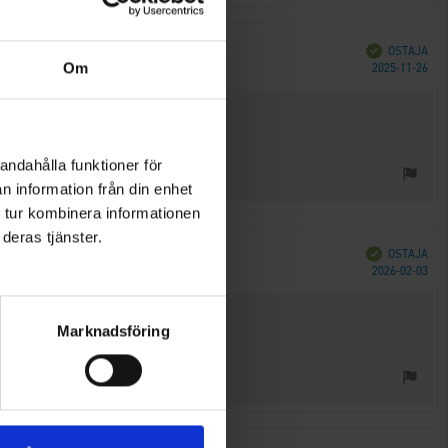
Vahvistettu
OSTAJA
Ost
Om
2025-11-26
päi
andahålla funktioner för
n information från din enhet
 tur kombinera informationen
deras tjänster.
Vahvistettu
OSTAJA
Ost
2026-02-03
päi
Marknadsföring