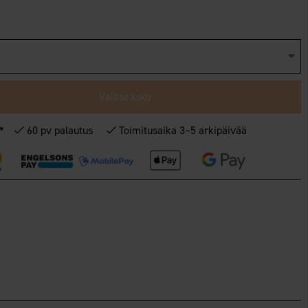
Valitse koko
€*
60 pv palautus
Toimitusaika 3–5 arkipäivää