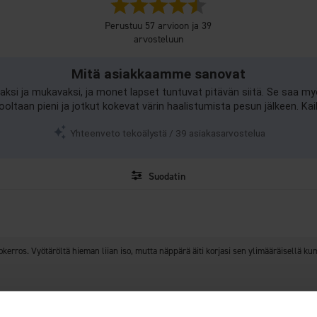
Arvio
4.5
Perustuu 57 arvioon ja 39
5:sta
arvosteluun
tähdestä
Mitä asiakkaamme sanovat
aksi ja mukavaksi, ja monet lapset tuntuvat pitävän siitä. Se saa 
ltaan pieni ja jotkut kokevat värin haalistumista pesun jälkeen. Ka
Yhteenveto tekoälystä / 39 asiakasarvostelua
Suodatin
Arvosana
Kuvat
Koon mukain
hokerros. Vyötäröltä hieman liian iso, mutta näppärä äiti korjasi sen ylimääräisellä k