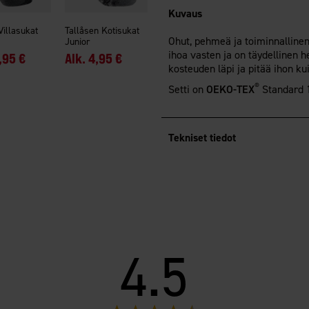
Kuvaus
Villasukat
Tallåsen Kotisukat
Ohut, pehmeä ja toiminnallinen
Junior
ihoa vasten ja on täydellinen h
,95 €
Alk.
4,95 €
kosteuden läpi ja pitää ihon k
®
Setti on
OEKO-TEX
Standard 10
Tekniset tiedot
4.5