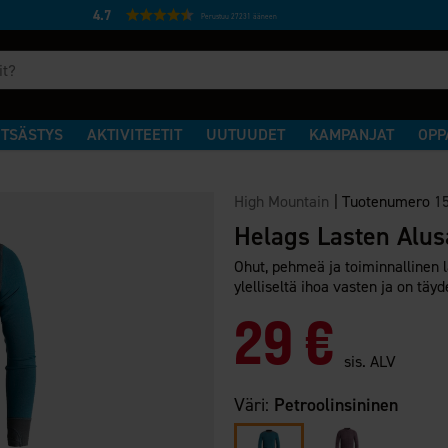
4.7
Perustuu 27231 ääneen
TSÄSTYS
AKTIVITEETIT
UUTUUDET
KAMPANJAT
OPP
High Mountain
|
Tuotenumero
1
Helags Lasten Alu
Ohut, pehmeä ja toiminnallinen 
ylelliseltä ihoa vasten ja on täyd
29 €
sis. ALV
Väri:
Petroolinsininen