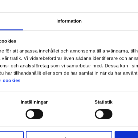
Information
le tytölleni sopii koko 110/116 ja melkein 2-vuotiaalle tytölleni sopii koko 98/104.
cookies
e för att anpassa innehållet och annonserna till användarna, tillh
vår trafik. Vi vidarebefordrar även sådana identifierare och anna
nnons- och analysföretag som vi samarbetar med. Dessa kan i sin
har tillhandahållit eller som de har samlat in när du har använt 
r cookies
ämme tämän, kunnes hän on isompi. Supersöpö!
Inställningar
Statistik