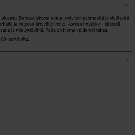
 alusasu. Bambuviskoosi tuntuu erityisen pehmeältä ja ylelliseltä
erkälle ja helposti ärtyvälle iholle. Korkea imukyky – päästää
uivana ja miellyttävänä. Paita on hieman pidempi takaa.
0 -sertifioitu.