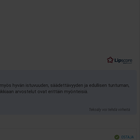
t myös hyvän istuvuuden, säädettävyyden ja edullisen tuntuman,
kkiaan arvostelut ovat erittäin myönteisiä.
Tekoäly voi tehdä virheitä
Vahvistettu
OSTAJA