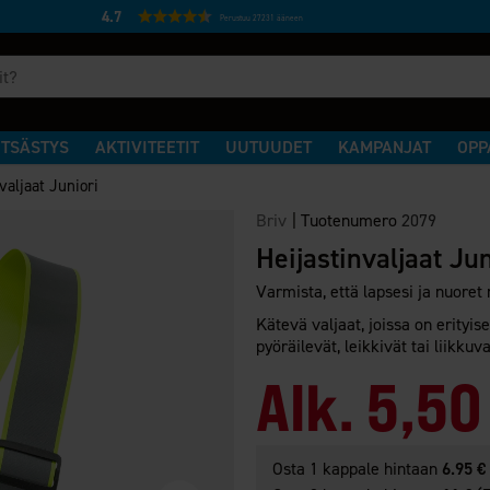
4.7
Perustuu 27231 ääneen
TSÄSTYS
AKTIVITEETIT
UUTUUDET
KAMPANJAT
OPP
valjaat Juniori
Briv
|
Tuotenumero
2079
Heijastinvaljaat Jun
Varmista, että lapsesi ja nuoret
Kätevä valjaat, joissa on erityis
pyöräilevät, leikkivät tai liik
Alk.
5,50
Osta 1 kappale hintaan
6.95 €