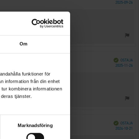
Ost
2025-09-26
päi
Om
Vahvistettu
OSTAJA
Ost
2025-11-26
päi
andahålla funktioner för
n information från din enhet
 tur kombinera informationen
deras tjänster.
Vahvistettu
OSTAJA
Marknadsföring
Ost
2024-10-21
päi