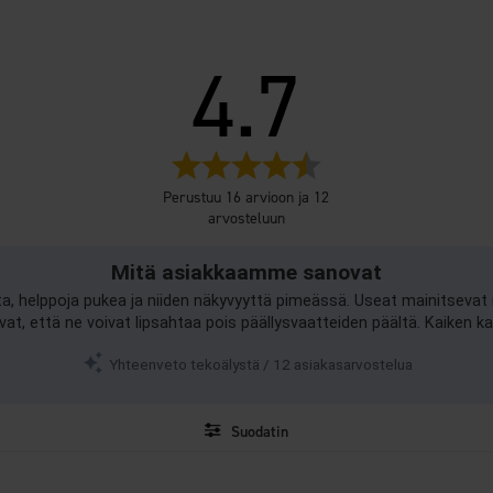
4.7
Arvio
4.7
Perustuu 16 arvioon ja 12
5:sta
arvosteluun
tähdestä
Mitä asiakkaamme sanovat
ta, helppoja pukea ja niiden näkyvyyttä pimeässä. Useat mainitseva
 että ne voivat lipsahtaa pois päällysvaatteiden päältä. Kaiken kai
Yhteenveto tekoälystä / 12 asiakasarvostelua
Suodatin
Arvosana
Kuvat