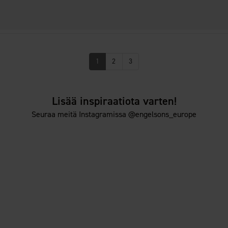
1
2
3
Lisää inspiraatiota varten!
Seuraa meitä Instagramissa @engelsons_europe