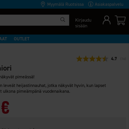
Myymälä Ruotsissa
Asiakaspalvelu
Kirjaudu
sisään
AAT
OUTLET
Keskimäär
4.7
(
ääne
16
)
iori
 näkyvät pimeässä!
en leveät heijastinnauhat, jotka näkyvät hyvin, kun lapset
kuvat ulkona pimeämpänä vuodenaikana.
 €