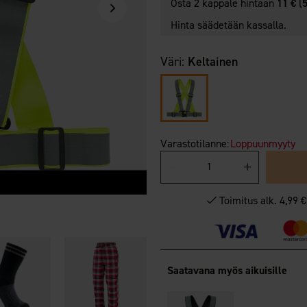
Osta 2 kappale hintaan
11 €
(
5
Hinta säädetään kassalla.
Väri:
Keltainen
Varastotilanne:
Loppuunmyyty
Toimitus alk. 4,99 
Saatavana myös aikuisille