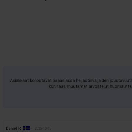
Asiakkaat korostavat pääasiassa heijastinvaljaiden joustavuut
kun taas muutamat arvostelut huomauttavat,
Arvostelun
Daniel R
•
Arvostelun
2025-10-15