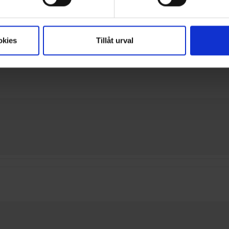
okies
Tillåt urval