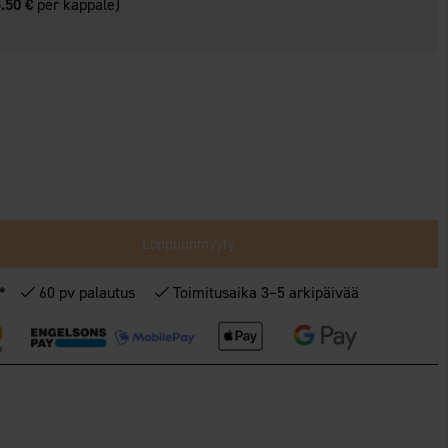
.50 €
per kappale)
Loppuunmyyty
€*
60 pv palautus
Toimitusaika 3–5 arkipäivää