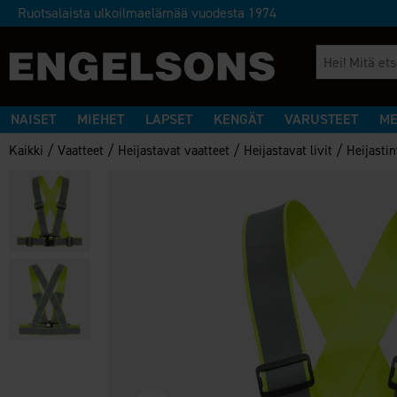
Ruotsalaista ulkoilmaelämää vuodesta 1974
NAISET
MIEHET
LAPSET
KENGÄT
VARUSTEET
ME
/
/
/
/
Kaikki
Vaatteet
Heijastavat vaatteet
Heijastavat livit
Heijastin