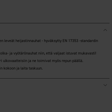
isen leveät heijastinnauhat - hyväksytty EN 17353 -standardin
 olka- ja vyötärönauhat niin, että valjaat istuvat mukavasti!
i ulkovaatteisiin ja ne toimivat myös repun päällä.
n kokoon ja laita taskuun.