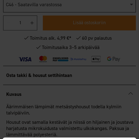
C46 - Saatavilla varastossa
Lisää ostoskoriin
Toimitus alk. 4,99 €*
60 pv palautus
Toimitusaika 3–5 arkipäivää
Osta takki & housut settihintaan
Kuvaus
Äärimmäisen lämpimät metsästyshousut todella kylmiin
talvipäiviin.
Housut ovat samalla kestävät ja niissä on hiljainen ja joustava
harjatusta mikrokuidusta valmistettu ulkokangas. Paksua ja
lämmittävää polyesteriä.