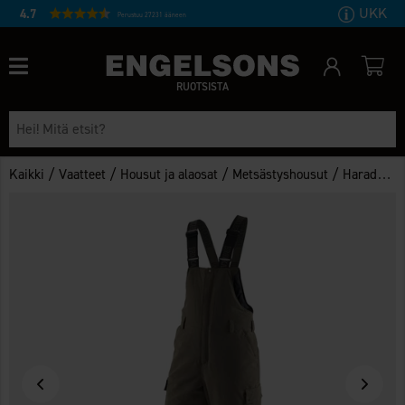
UKK
4.7
Perustuu 27231 ääneen
RUOTSISTA
/
/
/
/
Kaikki
Vaatteet
Housut ja alaosat
Metsästyshousut
Harads Miesten Metsästyshousut WP