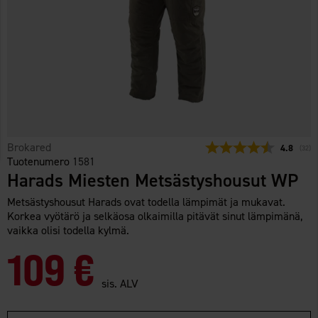
Brokared
Keskimäär
4.8
(
ääne
32
)
Tuotenumero
1581
Harads Miesten Metsästyshousut WP
Metsästyshousut Harads ovat todella lämpimät ja mukavat.
Korkea vyötärö ja selkäosa olkaimilla pitävät sinut lämpimänä,
vaikka olisi todella kylmä.
109 €
sis. ALV