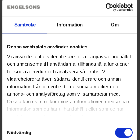
High-Tex-kalvolla on 10 000 mm vesipilari ja hengittävyys
2
6000g/m
/24h. Kaikki saumat ovat tietysti teipatut.
Näytä lisää
Housuissa on joustavat olkaimet ja korotettu selkä- ja
Samtycke
Information
Om
vatsanosa parhaan mahdollisen mukavuuden takaamiseksi.
Joustava takaosa selässä ja vyölenkit. Pitkä kaksisuuntainen
vetoketju sepaluksessa, jossa on nappi ylhäällä, helpottaa
Tekniset tiedot
housujen pukemista ja riisumista.
Denna webbplats använder cookies
Kaksi sivutaskua, kaksi reisitaskua pienellä palkeella,
Vi använder enhetsidentifierare för att anpassa innehållet
Kokotaulukko
vetoketjulla ja läpällä. Pitkä vetoketju alhaalla, joka leventää
och annonserna till användarna, tillhandahålla funktioner
alaosaa esimerkiksi varsikenkien pukemisen ja riisumisen
för sociala medier och analysera vår trafik. Vi
ajaksi. Esitaivutetut polvet parhaan mukavuuden
Arvostelut
vidarebefordrar även sådana identifierare och annan
takaamiseksi.
Vanu 160g.
information från din enhet till de sociala medier och
annons- och analysföretag som vi samarbetar med.
Fluorivapaa kyllästys BIONIC-FINISH® ECO.
Dessa kan i sin tur kombinera informationen med annan
Saatat myös tarvita
information som du har tillhandahållit eller som de har
samlat in när du har använt deras tjänster.
Läs mer om hur vi använder cookies
Samtyckesval
Nödvändig