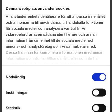
Tekniset tiedot
Denna webbplats använder cookies
Vi använder enhetsidentifierare för att anpassa innehållet
och annonserna till användarna, tillhandahålla funktioner
Saatat myös tarvita
för sociala medier och analysera vår trafik. Vi
vidarebefordrar även sådana identifierare och annan
information från din enhet till de sociala medier och
annons- och analysföretag som vi samarbetar med.
Dessa kan i sin tur kombinera informationen med annan
information som du har tillhandahållit eller som de har
samlat in när du har använt deras tjänster.
Läs mer om hur vi använder cookies
Samtyckesval
Nödvändig
Growers Cup Brazil
Hällmark Vohvelirauta
Inställningar
Coffeebrewer 2 cups
59 €
Alk.
2,50 €
Statistik