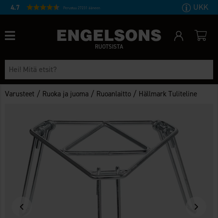
UKK
4.7
Perustuu 27231 ääneen
RUOTSISTA
/
/
/
Varusteet
Ruoka ja juoma
Ruoanlaitto
Hällmark Tuliteline