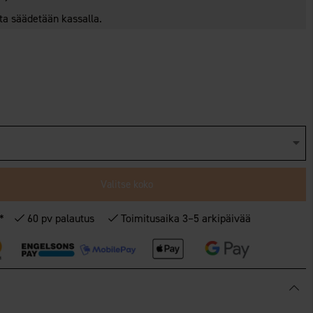
nta säädetään kassalla.
Valitse koko
€*
60 pv palautus
Toimitusaika 3–5 arkipäivää