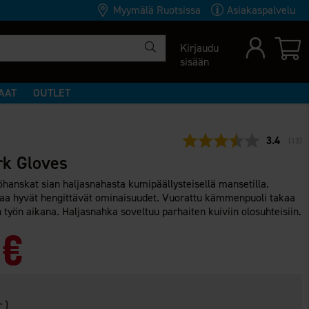
Myymälä Ruotsissa
Asiakaspalvelu
Kirjaudu
sisään
AAT
OUTLET
Keskimäär
3.4
(
ääne
13
)
k Gloves
öhanskat sian haljasnahasta kumipäällysteisellä mansetilla.
aa hyvät hengittävät ominaisuudet. Vuorattu kämmenpuoli takaa
yön aikana. Haljasnahka soveltuu parhaiten kuiviin olosuhteisiin.
 €
 )