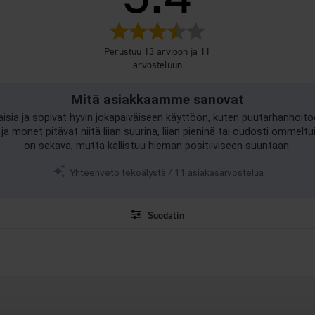
Arvio
3.4
Perustuu 13 arvioon ja 11
5:sta
arvosteluun
tähdestä
Mitä asiakkaamme sanovat
isia ja sopivat hyvin jokapäiväiseen käyttöön, kuten puutarhanhoito
ja monet pitävät niitä liian suurina, liian pieninä tai oudosti ommel
on sekava, mutta kallistuu hieman positiiviseen suuntaan.
Yhteenveto tekoälystä / 11 asiakasarvostelua
Suodatin
Arvosana
Kuvat