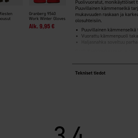
Puolivuoratut, monikäyttöiset 
Puuvillainen kämmenselkä tar
Miesten
Granberg 9540
mukavuuden raskaan ja karkean
housut
Work Winter Gloves
olosuhteisiin.
Alk.
9,95 €
Puuvillainen kämmenselkä t
Vuorattu kämmenpuoli taka
Haljasnahka soveltuu parhait
Sopii: Keskiraskaaseen ja ras
teollisuudessa, metsätöissä ja
Tekniset tiedot
3.4