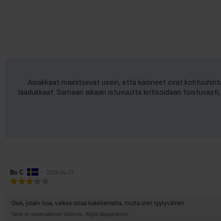
Asiakkaat mainitsevat usein, että käsineet ovat kohtuuhinta
laadukkaat. Samaan aikaan istuvuutta kritisoidaan toistuvasti, 
Arvostelun
Bo C
•
Arvostelun
2026-04-07
Arvostelun
kirjoittaja:
päivämäärä:
luokitus:
3.0
Arvostelun
Okei, jotain isoa, vaikea ostaa kokeilematta, mutta olen tyytyväinen
5:sta
teksti:
tähdestä
Tämä on automaattinen käännös. Näytä alkuperäinen.