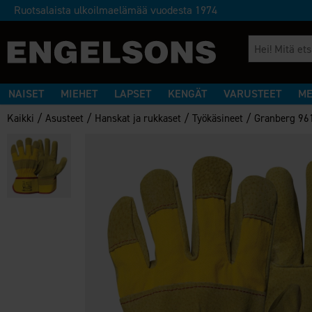
Ruotsalaista ulkoilmaelämää vuodesta 1974
NAISET
MIEHET
LAPSET
KENGÄT
VARUSTEET
ME
/
/
/
/
Kaikki
Asusteet
Hanskat ja rukkaset
Työkäsineet
Granberg 96