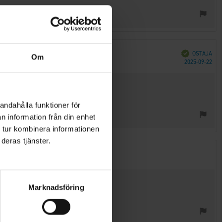
Vahvistettu
OSTAJA
Om
Ost
2025-09-22
päi
andahålla funktioner för
n information från din enhet
 tur kombinera informationen
deras tjänster.
Marknadsföring