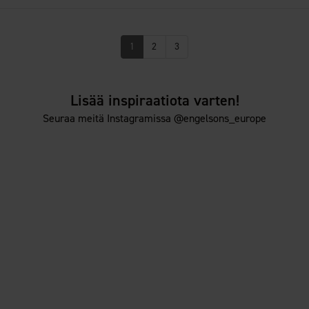
1
2
3
Lisää inspiraatiota varten!
Seuraa meitä Instagramissa @engelsons_europe