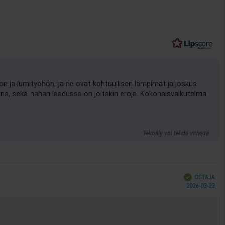
on ja lumityöhön, ja ne ovat kohtuullisen lämpimät ja joskus
tuina, sekä nahan laadussa on joitakin eroja. Kokonaisvaikutelma
Tekoäly voi tehdä virheitä
Vahvistettu
OSTAJA
Ost
2026-03-23
päi