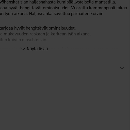
työhanskat sian haljasnahasta kumipäällysteisellä mansetilla.
joaa hyvät hengittävät ominaisuudet. Vuorattu kämmenpuoli takaa
 työn aikana. Haljasnahka soveltuu parhaiten kuiviin
arjoaa hyvät hengittävät ominaisuudet.
a mukavuuden raskaan ja karkean työn aikana.
en kuiviin olosuhteisiin.
kaaseen työhön kokoamisessa, kuljetuksessa, kunnossapidossa,
Näytä lisää
 rakennustyömailla.