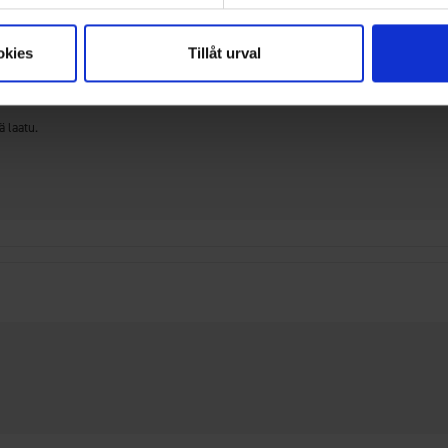
okies
Tillåt urval
 laatu.