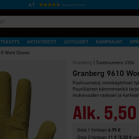
4.7
Perustuu 27231 ääneen
TSÄSTYS
AKTIVITEETIT
UUTUUDET
KAMPANJAT
OPP
10 Work Gloves
Granberg
|
Tuotenumero
3306
Granberg 9610 Wor
Puolivuoratut, monikäyttöiset ty
Puuvillainen kämmenselkä tarjo
mukavuuden raskaan ja karkean t
Alk.
5,50
Osta 1 hintaan
6.95 €
Osta 2 hintaan
11 €
(
5.50 €
per