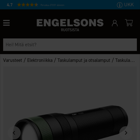
UKK
4.7
Perustuu 27231 ääneen
RUOTSISTA
/
/
/
Varusteet
Elektroniikka
Taskulamput ja otsalamput
Taskulamput