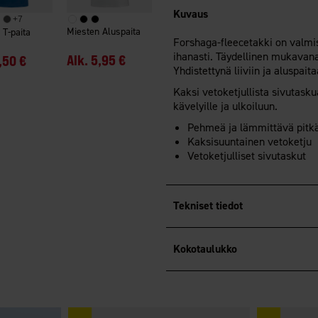
Kuvaus
+
7
Miesten Aluspaita
 T-paita
Forshaga-fleecetakki on valmis
ihanasti. Täydellinen mukavana 
Alk.
5,95 €
,50 €
Yhdistettynä liiviin ja aluspait
Kaksi vetoketjullista sivutasku
kävelyille ja ulkoiluun.
Pehmeä ja lämmittävä pitkä
Kaksisuuntainen vetoketju
Vetoketjulliset sivutaskut
Tekniset tiedot
Kokotaulukko