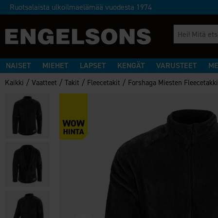
Ruotsalaista ulkoilmaelämää vuodesta 1974
NAISET
MIEHET
LAPSET
KENGÄT
VARUSTEET
ME
/
/
/
/
Kaikki
Vaatteet
Takit
Fleecetakit
Forshaga Miesten Fleecetakk