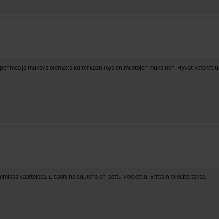
li pehmeä ja mukava olematta kuitenkaan löysien muotojen mukainen. Hyvät vetoketjulli
issa vaatteissa. Lisäominaisuutena on jaettu vetoketju. Erittäin suositeltavaa.