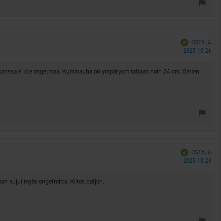
Vahvistettu
OSTAJA
Ost
2025-10-26
päi
 sen kanssa ei ole ongelmaa. Kuminauha on ympärysmitaltaan noin 24 cm. Omien
Vahvistettu
OSTAJA
Ost
2025-10-23
päi
an sujui myös ongelmitta. Kiitos paljon.