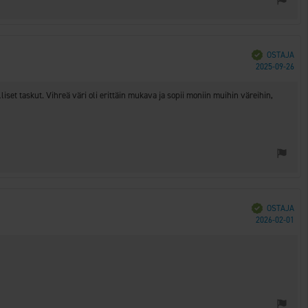
Vahvistettu
OSTAJA
Ost
2025-09-26
päi
set taskut. Vihreä väri oli erittäin mukava ja sopii moniin muihin väreihin,
Vahvistettu
OSTAJA
Ost
2026-02-01
päi