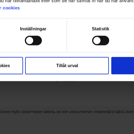
har tillhandahållit eller som de har samlat in när du har använt 
Arvio
r cookies
4.4
Perustuu 195 arvioon ja 116
5:sta
arvosteluun
tähdestä
Inställningar
Statistik
Mitä asiakkaamme sanovat
in ja mukava, ja sen hinta ja istuvuus ovat hyvät. Monet arvostavat m
, että koko voi olla pieni ja että hihansuut ovat tiukat, mutta kokon
Yhteenveto tekoälystä / 116 asiakasarvostelua
okies
Tillåt urval
Suodatin
Arvosana
Kuvat
Koon mukain
lisesti myös välikerroksen takkina, jos olet ulkona hieman viileämmällä säällä, esim. 