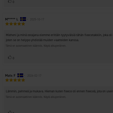
Äänestä
Ääni(et)
0
ylöspäin
Arvostelun
M***** L
•
Arvostelun
2025-10-17
Arvostelun
kirjoittaja:
päivämäärä:
luokitus:
5.0
Arvostelun
Mieheni ja minä ostajana olemme erittäin tyytyväisiä tähän fleecetakkiin, joka o
5:sta
teksti:
tähdestä
joten se on helppo yhdistää muiden vaatteiden kanssa.
Tämä on automaattinen käännös. Näytä alkuperäinen.
Äänestä
Ääni(et)
0
ylöspäin
Arvostelun
Mats F
•
Arvostelun
2026-02-17
Arvostelun
kirjoittaja:
päivämäärä:
luokitus:
5.0
Arvostelun
Lämmin, pehmeä ja mukava. Hieman kuten fleece oli ennen fleeceä, jota on useimm
5:sta
teksti:
tähdestä
Tämä on automaattinen käännös. Näytä alkuperäinen.
Äänestä
Ääni(et)