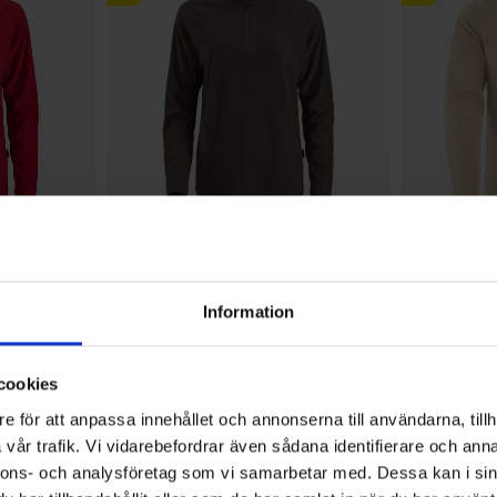
+
7
+
3
Arvio:
4.6 5:sta tähdestä
8579
Arvio:
4.6 5:sta tähdest
3612
High Mountain
High Mountain
Gällö Naisten Fleecepaita
Lima Miesten
Information
Alk.
9,95 €
14,95 €
cookies
4.4
e för att anpassa innehållet och annonserna till användarna, tillh
vår trafik. Vi vidarebefordrar även sådana identifierare och anna
nnons- och analysföretag som vi samarbetar med. Dessa kan i sin