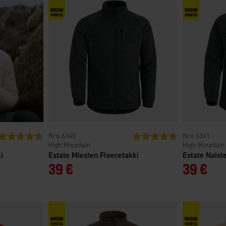
Arvio:
4.6 5:sta tähdestä
6340
Arvio:
4.6 5:sta tähdest
6341
High Mountain
High Mountain
i
Estate Miesten Fleecetakki
Estate Naist
39 €
39 €