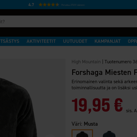
4.7
Perustuu 27231 ääneen
TSÄSTYS
AKTIVITEETIT
UUTUUDET
KAMPANJAT
OPP
i
High Mountain
|
Tuotenumero
3
Forshaga Miesten F
Erinomainen valinta sekä arkeen
toiminnallisuutta ja on lisäksi
19,95 €
sis. 
Väri:
Musta