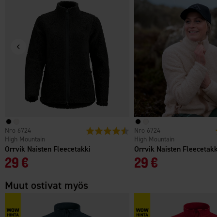
6724
Arvio:
4.6 5:sta tähdestä
6724
High Mountain
High Mountain
Orrvik Naisten Fleecetakki
Orrvik Naisten Fleecetakk
29 €
29 €
Muut ostivat myös