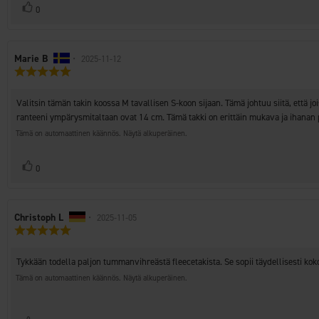
Äänestä
Ääni(et)
0
ylöspäin
Arvostelun
Marie B
•
Arvostelun
2025-11-12
Arvostelun
kirjoittaja:
päivämäärä:
luokitus:
5.0
Arvostelun
Valitsin tämän takin koossa M tavallisen S-koon sijaan. Tämä johtuu siitä, että
5:sta
teksti:
tähdestä
ranteeni ympärysmitaltaan ovat 14 cm. Tämä takki on erittäin mukava ja ihana
Tämä on automaattinen käännös. Näytä alkuperäinen.
Äänestä
Ääni(et)
0
ylöspäin
Arvostelun
Christoph L
•
Arvostelun
2025-11-05
Arvostelun
kirjoittaja:
päivämäärä:
luokitus:
5.0
Arvostelun
Tykkään todella paljon tummanvihreästä fleecetakista. Se sopii täydellisesti kok
5:sta
teksti:
tähdestä
Tämä on automaattinen käännös. Näytä alkuperäinen.