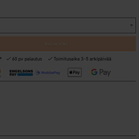
Valitse koko
€*
60 pv palautus
Toimitusaika 3–5 arkipäivää