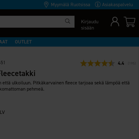
Myymälä Ruotsissa
Asiakaspalvelu
Kirjaudu
sisään
AAT
OUTLET
651
Keskimäär
4.4
(
äänet
195
)
leecetakki
 että ulkoiluun. Pitkäkarvainen fleece tarjoaa sekä lämpöä että
 uskomattoman pehmeä.
ALV