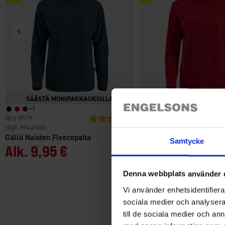
+
7
+
7
8579
Arvio:
4.6 5:sta tähdestä
8579
High Mountain
High Mountain
Gällö Naisten Fleecepaita
Gällö Naisten Fleecepaita
Samtycke
Alk.
9,95 €
Alk.
9,95 €
Denna webbplats använder 
Vi använder enhetsidentifierar
sociala medier och analysera 
till de sociala medier och a