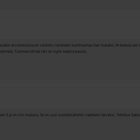
 joissakin arvosteluissa on valitettu ranteiden kuminauhaa liian tiukaksi. M-koossa
n pehmeä. Tummanvihreä väri on myös todella kaunis.
oon S ja on niin mukava. Se on uusi suosikkilämmin vaatteeni talveksi. Toimitus Saksa