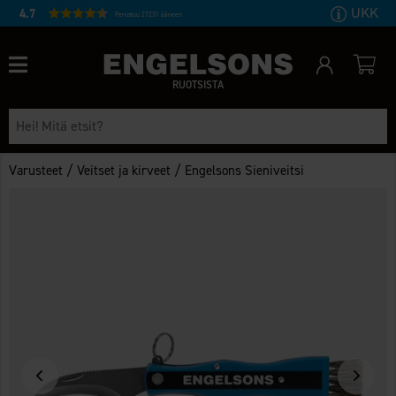
UKK
4.7
Perustuu 27231 ääneen
RUOTSISTA
/
/
Varusteet
Veitset ja kirveet
Engelsons Sieniveitsi