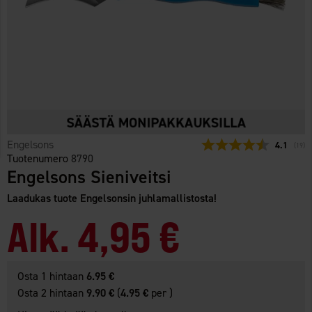
Engelsons
Keskimäär
4.1
(
ääne
19
)
Tuotenumero
8790
Engelsons Sieniveitsi
Laadukas tuote Engelsonsin juhlamallistosta!
Alk.
4,95 €
Osta 1 hintaan
6.95 €
Osta 2 hintaan
9.90 €
(
4.95 €
per )