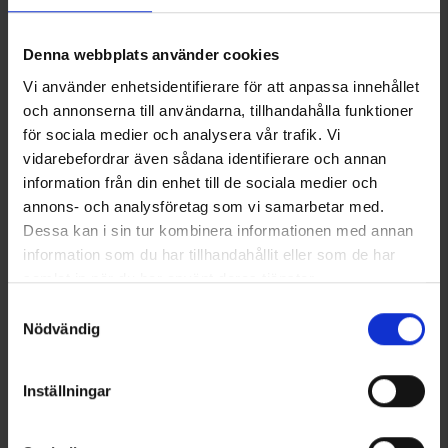
Tekniset tiedot
Denna webbplats använder cookies
Arvostelut
Vi använder enhetsidentifierare för att anpassa innehållet
och annonserna till användarna, tillhandahålla funktioner
för sociala medier och analysera vår trafik. Vi
vidarebefordrar även sådana identifierare och annan
Saatat myös tarvita
information från din enhet till de sociala medier och
annons- och analysföretag som vi samarbetar med.
Dessa kan i sin tur kombinera informationen med annan
information som du har tillhandahållit eller som de har
samlat in när du har använt deras tjänster.
Läs mer om hur vi använder cookies
Samtyckesval
Nödvändig
Inställningar
Grillivarras Puukahvalla
Istuinaslustat