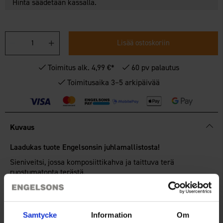
Hinta säädetään kassalla.
Lisää ostoskoriin
Toimitus alk. 4,99 €*
60 pv palautus
Toimitusaika 3–5 arkipäivää
Kuvaus
Laadukas tuote Engelsonsin juhlamallistosta!
Sieniveitsi, jossa komposiittikahva ja taittuva terä
ruostumatonta terästä.
Kahvan toisessa päässä on kätevä harja, jonka avulla voit
puhdistaa sienet jo metsässä!
Samtycke
Information
Om