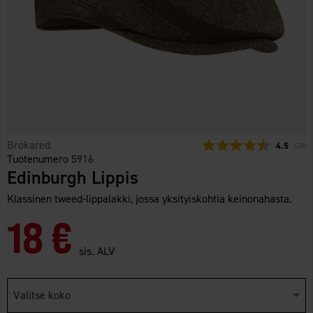
Brokared
Keskimäär
4.5
(
ääne
28
)
Tuotenumero
5916
Edinburgh Lippis
Klassinen tweed-lippalakki, jossa yksityiskohtia keinonahasta.
18 €
sis. ALV
Valitse koko