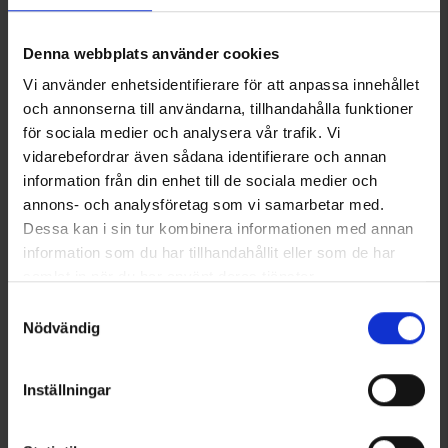
Tekniset tiedot
Denna webbplats använder cookies
Arvostelut
Vi använder enhetsidentifierare för att anpassa innehållet
och annonserna till användarna, tillhandahålla funktioner
för sociala medier och analysera vår trafik. Vi
vidarebefordrar även sådana identifierare och annan
Saatat myös tarvita
information från din enhet till de sociala medier och
annons- och analysföretag som vi samarbetar med.
Dessa kan i sin tur kombinera informationen med annan
information som du har tillhandahållit eller som de har
samlat in när du har använt deras tjänster.
Läs mer om hur vi använder cookies
Samtyckesval
Nödvändig
Inställningar
Duved Miesten Ulkoiluhousut
Miesten Metsästysliivi
49 €
49 €