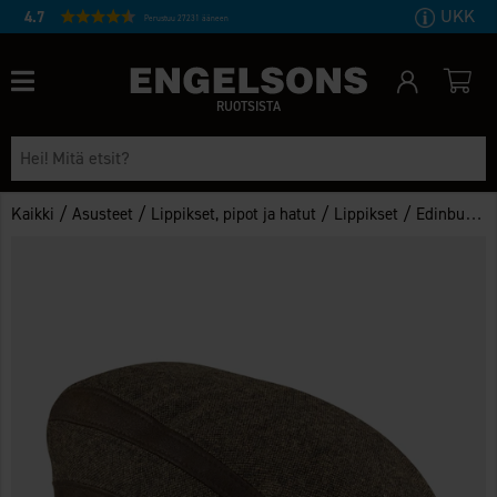
UKK
4.7
Perustuu 27231 ääneen
RUOTSISTA
/
/
/
/
Kaikki
Asusteet
Lippikset, pipot ja hatut
Lippikset
Edinburgh Lippis