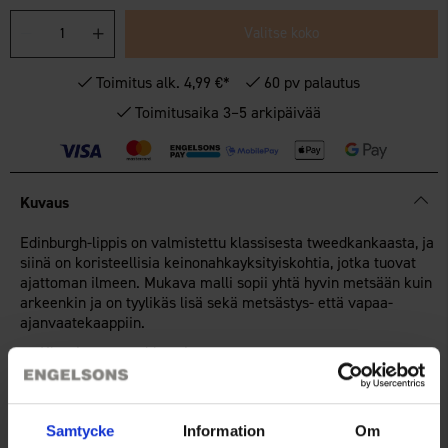
Valitse koko
Toimitus alk. 4,99 €*
60 pv palautus
Toimitusaika 3–5 arkipäivää
Kuvaus
Edinburgh-lippis on valmistettu klassisesta tweedkankaasta, ja
siinä on koristeellisia keinonahkayksityiskohtia, jotka tuovat
ajattoman ilmeen. Mukava malli sopii yhtä hyvin metsään kuin
arkeenkin ja on tyylikäs lisä sekä metsästys- että vapaa-
ajanvaatekaappiin.
Klassinen tweed-kuosi
Keinonahkayksityiskohdat
Tyylikäs asuste metsästykseen ja vapaa-aikaan
Samtycke
Information
Om