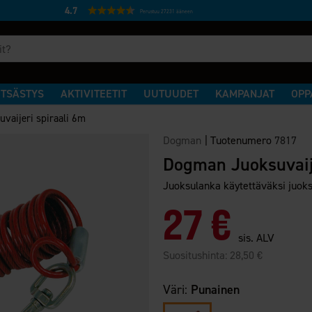
4.7
Perustuu 27231 ääneen
TSÄSTYS
AKTIVITEETIT
UUTUUDET
KAMPANJAT
OPP
vaijeri spiraali 6m
Dogman
|
Tuotenumero
7817
Dogman Juoksuvaij
Juoksulanka käytettäväksi juoksu
27 €
sis. ALV
Suositushinta:
28,50 €
Väri:
Punainen