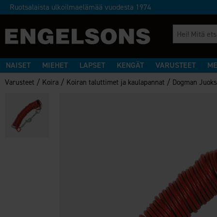
Ruotsalaista ulkoilmaelämää vuodesta 1974
NAISET
MIEHET
LAPSET
KENGÄT
VARUSTEET
ME
/
/
/
Varusteet
Koira
Koiran taluttimet ja kaulapannat
Dogman Juoksu