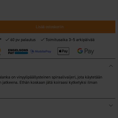
Lisää ostoskoriin
€*
60 pv palautus
Toimitusaika 3–5 arkipäivää
nka on vinyylipäällysteinen spiraalivaijeri, jota käytetään
in jatkeena. Ethän koskaan jätä koiraasi kytketyksi ilman