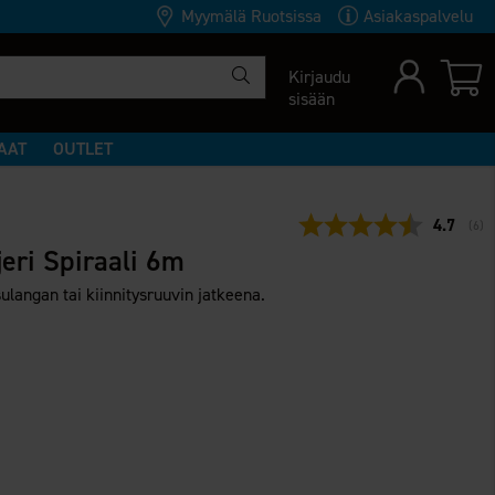
Myymälä Ruotsissa
Asiakaspalvelu
Kirjaudu
sisään
AAT
OUTLET
Keskimää
4.7
(
ään
6
)
eri Spiraali 6m
langan tai kiinnitysruuvin jatkeena.