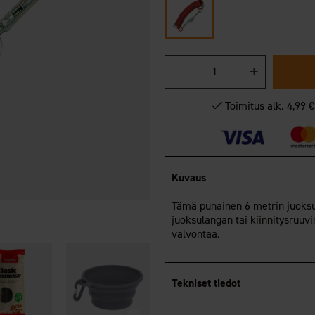
Toimitus alk. 4,99 
Kuvaus
Tämä punainen 6 metrin juoksula
juoksulangan tai kiinnitysruuv
valvontaa.
Dogman
Juoksuvaijeri
Tekniset tiedot
spiraali 3m
19,95 €