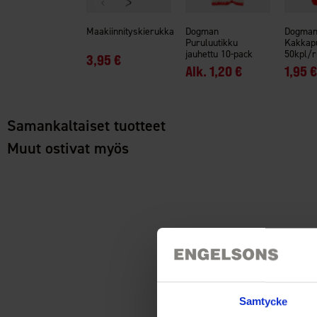
Maakiinnityskierukka
Dogman
Dogma
Puruluutikku
Kakkapu
jauhettu 10-pack
50kpl/r
3,95 €
Alk.
1,20 €
1,95 €
Samankaltaiset tuotteet
Muut ostivat myös
Samtycke