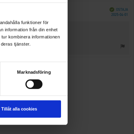
Vahvistettu
OSTAJA
Ost
2025-04-01
päi
andahålla funktioner för
n information från din enhet
 tur kombinera informationen
deras tjänster.
 arvostelujen määrästä.
Marknadsföring
Tillåt alla cookies