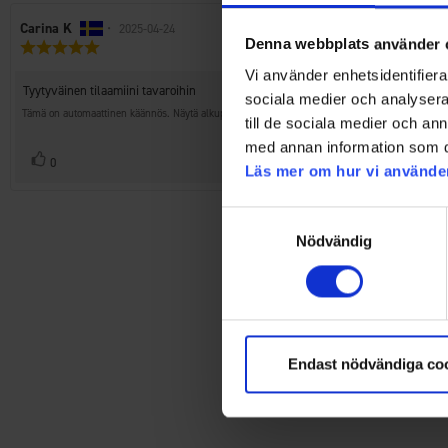
Arvostelun
Carina K
•
Arvostelun
2025-04-24
Denna webbplats använder 
Arvostelun
kirjoittaja:
päivämäärä:
luokitus:
Vi använder enhetsidentifierar
5.0
Arvostelun
Tyytyväinen tilaamiini tavaroihin
5:sta
sociala medier och analysera 
teksti:
tähdestä
Tämä on automaattinen käännös. Näytä alkuperäinen.
till de sociala medier och a
med annan information som du 
Äänestä
Ääni(et)
0
Läs mer om hur vi använde
ylöspäin
Huomaa, että jotkut as
Samtyckesval
Nödvändig
Endast nödvändiga co