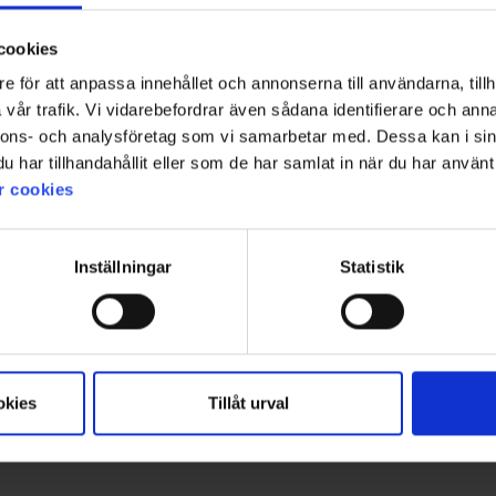
Arvosana
Kuvat
cookies
e för att anpassa innehållet och annonserna till användarna, tillh
vår trafik. Vi vidarebefordrar även sådana identifierare och anna
nnons- och analysföretag som vi samarbetar med. Dessa kan i sin
har tillhandahållit eller som de har samlat in när du har använt 
r cookies
iakkaat päättävät jättää arvion kirjoittamatta arvostelua, ja tämän vuoksi arvioiden määrä poikkeaa
Inställningar
Statistik
Lisää inspiraatiota varten!
Seuraa meitä Instagramissa @engelsons_europe
okies
Tillåt urval