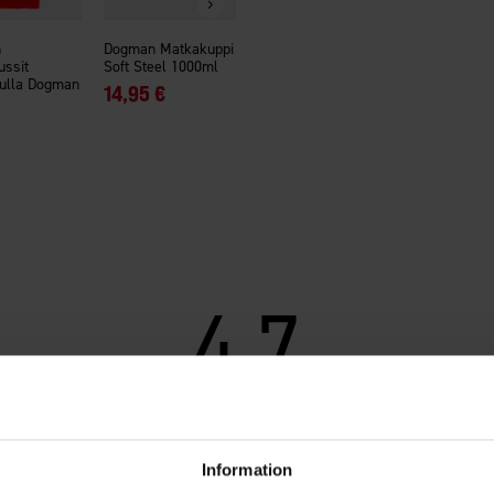
n
Dogman Matkakuppi
ssit
Soft Steel 1000ml
ulla Dogman
14,95 €
4.7
Arvio
4.7
Perustuu 6 arvioon ja 1
5:sta
arvosteluun
tähdestä
Information
Suodatin