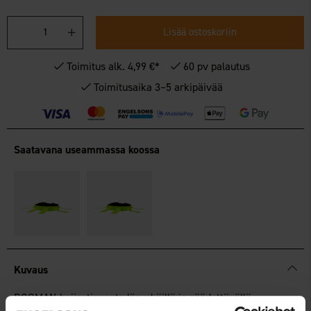
Lisää ostoskoriin
Toimitus alk. 4,99 €*
60 pv palautus
Toimitusaika 3–5 arkipäivää
Saatavana useammassa koossa
Kuvaus
DOGMAN-heijastinpanta läpysköillä ja säädettävällä