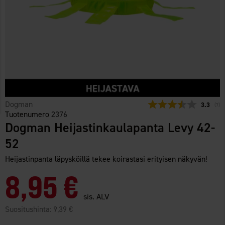
Dogman
Keskimää
3.3
(
ään
7
)
Tuotenumero
2376
Dogman Heijastinkaulapanta Levy 42-
52
Heijastinpanta läpysköillä tekee koirastasi erityisen näkyvän!
8,95 €
sis. ALV
Suositushinta:
9,39 €