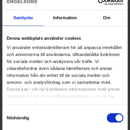
kuminauhalla, jotta se on helppo pukea ja riisua.
Leveys 25 mm. Ympärysmitta minimi-/maksimimitta 42-52
cm.
Samtycke
Information
Om
Denna webbplats använder cookies
Tekniset tiedot
Vi använder enhetsidentifierare för att anpassa innehållet
och annonserna till användarna, tillhandahålla funktioner
för sociala medier och analysera vår trafik. Vi
Arvostelut
vidarebefordrar även sådana identifierare och annan
information från din enhet till de sociala medier och
annons- och analysföretag som vi samarbetar med.
Saatat myös tarvita
Dessa kan i sin tur kombinera informationen med annan
information som du har tillhandahållit eller som de har
samlat in när du har använt deras tjänster.
Läs mer om hur vi använder cookies
Samtyckesval
Nödvändig