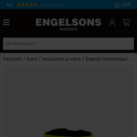
UKK
4.7
Perustuu 27231 ääneen
RUOTSISTA
/
/
/
Varusteet
Koira
Heijastimet ja vilkut
Dogman Heijastinkaulapanta levy 42-52