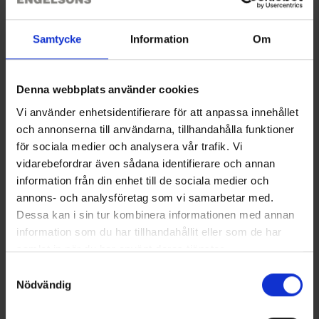
Käyttökohteita on monia! Verkkorakenne mahdollistaa ilman
kulkemisen kankaan läpi, mikä tarjoaa lemmikillesi tuuletusta.
Käytä sitä häkissä, autossa, terassilla tai missä tahansa haluat
Samtycke
Information
Om
varjoa. Reunoilla on purjerenkaat, jotta voit kiinnittää sen.
Denna webbplats använder cookies
Tekniset tiedot
Vi använder enhetsidentifierare för att anpassa innehållet
och annonserna till användarna, tillhandahålla funktioner
Arvostelut
för sociala medier och analysera vår trafik. Vi
vidarebefordrar även sådana identifierare och annan
information från din enhet till de sociala medier och
annons- och analysföretag som vi samarbetar med.
Saatat myös tarvita
Dessa kan i sin tur kombinera informationen med annan
information som du har tillhandahållit eller som de har
samlat in när du har använt deras tjänster.
Läs mer om hur vi använder cookies
Samtyckesval
Nödvändig