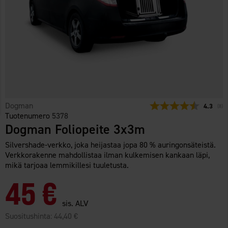
Dogman
Keskimää
4.3
(
ään
8
)
Tuotenumero
5378
Dogman Foliopeite 3x3m
Silvershade-verkko, joka heijastaa jopa 80 % auringonsäteistä.
Verkkorakenne mahdollistaa ilman kulkemisen kankaan läpi,
mikä tarjoaa lemmikillesi tuuletusta.
45 €
sis. ALV
Suositushinta:
44,40 €