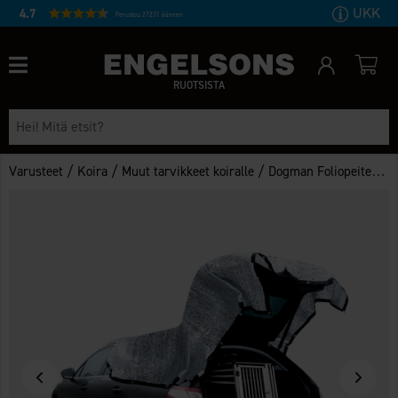
UKK
4.7
Perustuu 27231 ääneen
RUOTSISTA
/
/
/
Varusteet
Koira
Muut tarvikkeet koiralle
Dogman Foliopeite 3x3m