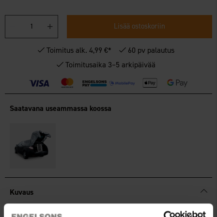
Lisää ostoskoriin
Toimitus alk. 4,99 €*
60 pv palautus
Toimitusaika 3–5 arkipäivää
Saatavana useammassa koossa
Kuvaus
Silvershade-verkko, joka heijastaa jopa 80 % auringonsäteistä.