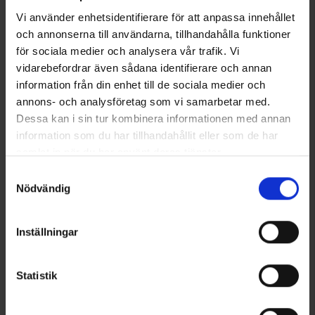
Vi använder enhetsidentifierare för att anpassa innehållet
Saatat myös tarvita
och annonserna till användarna, tillhandahålla funktioner
för sociala medier och analysera vår trafik. Vi
vidarebefordrar även sådana identifierare och annan
information från din enhet till de sociala medier och
annons- och analysföretag som vi samarbetar med.
Dessa kan i sin tur kombinera informationen med annan
information som du har tillhandahållit eller som de har
samlat in när du har använt deras tjänster.
Läs mer om hur vi använder cookies
Samtyckesval
Nödvändig
Morakniv Companion
Morakniv 2000
15 €
29,95 €
Inställningar
Samankaltaiset tuotteet
Statistik
Muut ostivat myös