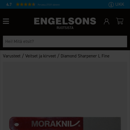
UKK
4.7
Perustuu 27231 ääneen
RUOTSISTA
/
/
Varusteet
Veitset ja kirveet
Diamond Sharpener L Fine