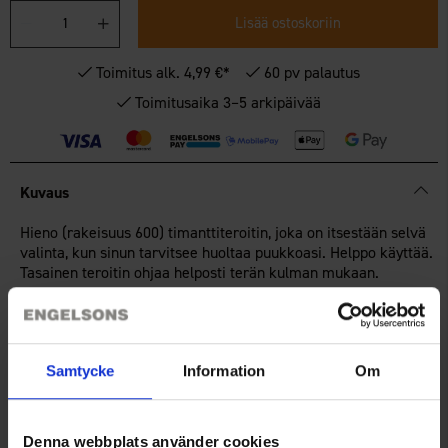
Lisää ostoskoriin
Toimitus alk. 4,99 €*
60 pv palautus
Toimitusaika 3–5 arkipäivää
Kuvaus
Hieno (rakeisuus 600) timanttiteroitin, joka on itsestään selvä
valinta, kun sinun tarvitsee huoltaa puukkoasi. Helppo käyttää.
Tasainen teroitin ohjaa helposti terän kulman mukaan.
Tekniset tiedot
Samtycke
Information
Om
Arvostelut
Denna webbplats använder cookies