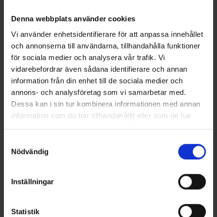
pysyvät aina raikkaina ja suojattuina.
Tekniset tiedot
Denna webbplats använder cookies
Vi använder enhetsidentifierare för att anpassa innehållet
och annonserna till användarna, tillhandahålla funktioner
Saatat myös tarvita
för sociala medier och analysera vår trafik. Vi
vidarebefordrar även sådana identifierare och annan
information från din enhet till de sociala medier och
annons- och analysföretag som vi samarbetar med.
Dessa kan i sin tur kombinera informationen med annan
information som du har tillhandahållit eller som de har
samlat in när du har använt deras tjänster.
Läs mer om hur vi använder cookies
Samtyckesval
Nödvändig
Aurinkohattu
Dermatone Sport 30 Sunscreen
Inställningar
Alk.
9,95 €
Lotion SPF 30
23 €
Statistik