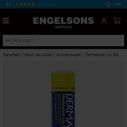
UKK
4.7
Perustuu 27231 ääneen
RUOTSISTA
/
/
/
Varusteet
Muut varusteet
Aurinkosuojat
Dermatone Lip Balm Medicated SPF30