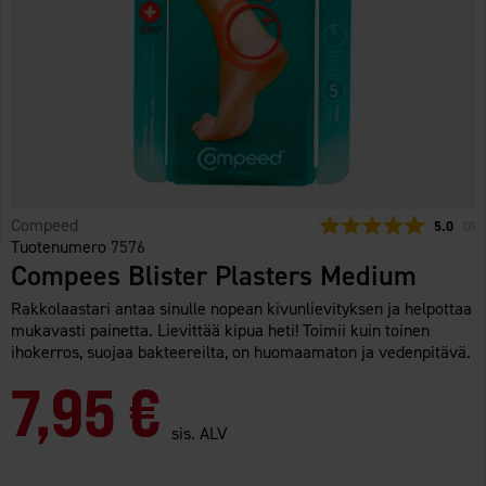
Compeed
Keskimää
5.0
(
ään
3
)
Tuotenumero
7576
Compees Blister Plasters Medium
Rakkolaastari antaa sinulle nopean kivunlievityksen ja helpottaa
mukavasti painetta. Lievittää kipua heti! Toimii kuin toinen
ihokerros, suojaa bakteereilta, on huomaamaton ja vedenpitävä.
7,95 €
sis. ALV