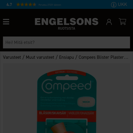
UKK
4.7
Perustuu 27231 ääneen
RUOTSISTA
/
/
/
Varusteet
Muut varusteet
Ensiapu
Compees Blister Plasters Medium