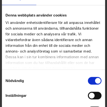
Tekniset tiedot
Kiinnitä laastari rakkulan päälle. Varmista, että reunat ovat
tiukasti kiinni tasoittamalla ne ihoa vasten.
Anna laastarin olla paikoillaan, kunnes se alkaa irrota.
Denna webbplats använder cookies
(Huom! Se voi pysyä paikoillaan useita päiviä.)
Arvostelut
Poista laastari: Älä vedä laastaria ylöspäin, vaan venytä sitä
Vi använder enhetsidentifierare för att anpassa innehållet
hitaasti ihon myötäisesti.
och annonserna till användarna, tillhandahålla funktioner
för sociala medier och analysera vår trafik. Vi
Saatat myös tarvita
vidarebefordrar även sådana identifierare och annan
information från din enhet till de sociala medier och
annons- och analysföretag som vi samarbetar med.
Dessa kan i sin tur kombinera informationen med annan
information som du har tillhandahållit eller som de har
samlat in när du har använt deras tjänster.
Läs mer om hur vi använder cookies
Samtyckesval
Nödvändig
Inställningar
Neverlost Ensiapu First Aid
Neverlost Joustava Teippi
Basic
6,95 €