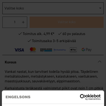
Valitse koko
Valitse koko
Toimitus alk. 4,99 €*
60 pv palautus
Toimitusaika 3–5 arkipäivää
Kuvaus
Vankat nastat, kun tarvitset todella hyvää pitoa. Täydellinen
metsätalouteen, metsästykseen, kalastukseen, vaellukseen,
maastojuoksuun, sauvakävelyyn, alppimaastoon.
Karkaistusta teräksestä valmistetut piikit ovat noin 1 cm pitkiä
ja tarjoavat varman pidon jäisillä ja liukkailla pinnoilla sekä
pakkautuneella lumella. Kumitettu malli tekee niistä
helppokäyttöiset ja ne sopivat erilaisiin kenkiin, saappaisiin ja