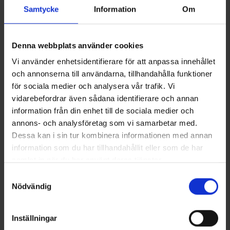
varsikenkiin. Kiinnittyvät helposti ilman solkia ja ovat helppo
Näytä lisää
Samtycke
Information
Om
pukea ja riisua. Kumi on testattu -40°:seen asti. Toimitetaan
kätevässä suljettavassa säilytyspussissa.
Tekniset tiedot
Denna webbplats använder cookies
Vi använder enhetsidentifierare för att anpassa innehållet
och annonserna till användarna, tillhandahålla funktioner
Arvostelut
för sociala medier och analysera vår trafik. Vi
vidarebefordrar även sådana identifierare och annan
information från din enhet till de sociala medier och
Saatat myös tarvita
annons- och analysföretag som vi samarbetar med.
Dessa kan i sin tur kombinera informationen med annan
information som du har tillhandahållit eller som de har
samlat in när du har använt deras tjänster.
Läs mer om hur vi använder cookies
Samtyckesval
Nödvändig
Inställningar