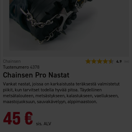
Chainsen
Keskimäär
4.9
(
ääne
44
)
Tuotenumero
4378
Chainsen Pro Nastat
Vankat nastat, joissa on karkaistusta teräksestä valmistetut
piikit, kun tarvitset todella hyvää pitoa. Täydellinen
metsätalouteen, metsästykseen, kalastukseen, vaellukseen,
maastojuoksuun, sauvakävelyyn, alppimaastoon.
45 €
sis. ALV