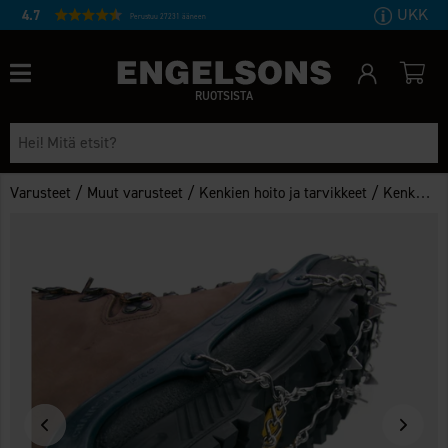
UKK
4.7
Perustuu 27231 ääneen
RUOTSISTA
/
/
/
Varusteet
Muut varusteet
Kenkien hoito ja tarvikkeet
Kenkatarvikkeet