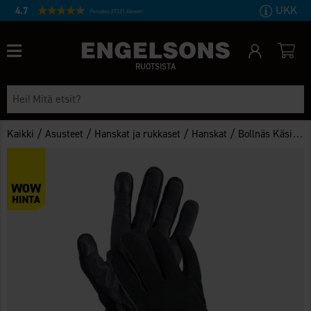
UKK
4.7
Perustuu 27231 ääneen
RUOTSISTA
/
/
/
/
Kaikki
Asusteet
Hanskat ja rukkaset
Hanskat
Bollnäs Käsineet WP