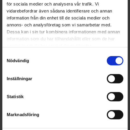
Samankaltaiset tuotteet
för sociala medier och analysera vår trafik. Vi
vidarebefordrar även sådana identifierare och annan
information från din enhet till de sociala medier och
annons- och analysföretag som vi samarbetar med.
Dessa kan i sin tur kombinera informationen med annan
information som du har tillhandahållit eller som de har
samlat in när du har använt deras tjänster.
Läs mer om hur vi använder cookies
Samtyckesval
Nödvändig
4928
Arvio:
4.3 5:sta tähdestä
8740
Arvio:
4
Inställningar
High Mountain
High Mountain
Heby Käsineet
Sormikkaat
14,95 €
13 €
Statistik
Muut ostivat myös
Marknadsföring