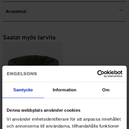
Arvostelut
Saatat myös tarvita
Samtycke
Information
Om
+
1
Monitoimihuivi
Denna webbplats använder cookies
Alk.
2,50 €
Vi använder enhetsidentifierare för att anpassa innehållet
och annonserna till användarna, tillhandahålla funktioner