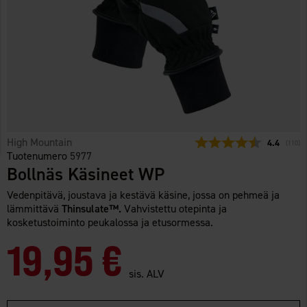
High Mountain
Keskimäärä
4.4
(
äänet:
110
)
Tuotenumero
5977
Bollnäs Käsineet WP
Vedenpitävä, joustava ja kestävä käsine, jossa on pehmeä ja
lämmittävä
Thinsulate™.
Vahvistettu otepinta ja
kosketustoiminto peukalossa ja etusormessa.
19,95 €
sis. ALV