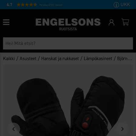
UKK
4.7
Perustuu 27231 ääneen
RUOTSISTA
/
/
/
/
Kaikki
Asusteet
Hanskat ja rukkaset
Lämpökasineet
Björnriket Lämpörukkaset WP