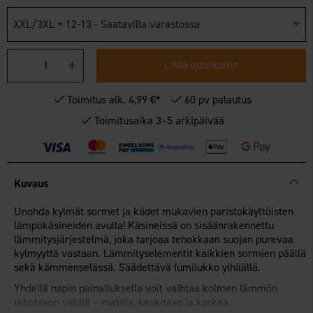
XXL/3XL = 12-13 - Saatavilla varastossa
Lisää ostoskoriin
Toimitus alk. 4,99 €*
60 pv palautus
Toimitusaika 3–5 arkipäivää
Kuvaus
Unohda kylmät sormet ja kädet mukavien paristokäyttöisten
lämpökäsineiden avulla! Käsineissä on sisäänrakennettu
lämmitysjärjestelmä, joka tarjoaa tehokkaan suojan purevaa
kylmyyttä vastaan. Lämmityselementit kaikkien sormien päällä
sekä kämmenselässä. Säädettävä lumilukko ylhäällä.
Yhdellä napin painalluksella voit vaihtaa kolmen lämmön
tehotason välillä – matala, keskitaso ja korkea.