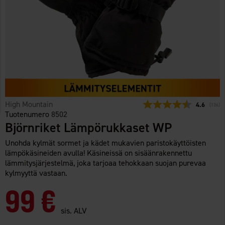
High Mountain
Keskimäärä
4.6
(
äänet:
136
)
Tuotenumero
8502
Björnriket Lämpörukkaset WP
Unohda kylmät sormet ja kädet mukavien paristokäyttöisten
lämpökäsineiden avulla! Käsineissä on sisäänrakennettu
lämmitysjärjestelmä, joka tarjoaa tehokkaan suojan purevaa
kylmyyttä vastaan.
99 €
sis. ALV