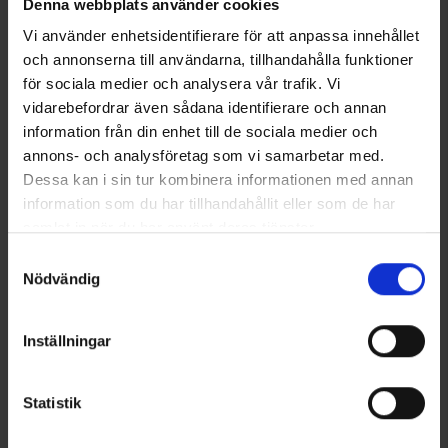
Denna webbplats använder cookies
Vi använder enhetsidentifierare för att anpassa innehållet
och annonserna till användarna, tillhandahålla funktioner
+
1
för sociala medier och analysera vår trafik. Vi
Monitoimihuivi fleece
Pipo Merinovilla
vidarebefordrar även sådana identifierare och annan
Alk.
2,50 €
Alk.
18 €
information från din enhet till de sociala medier och
annons- och analysföretag som vi samarbetar med.
Samankaltaiset tuotteet
Dessa kan i sin tur kombinera informationen med annan
information som du har tillhandahållit eller som de har
samlat in när du har använt deras tjänster.
Läs mer om hur vi använder cookies
Samtyckesval
Nödvändig
Inställningar
Statistik
7542
Arvio:
3.9 5:sta tähdestä
8501
Arvio:
4
High Mountain
High Mountain